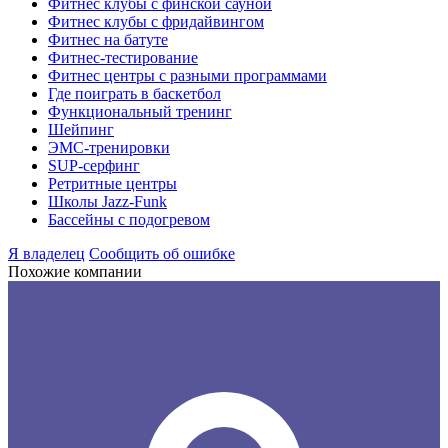
Фитнес клубы с финской сауной
Фитнес клубы с фридайвингом
Фитнес на батуте
Фитнес-тестирование
Фитнес центры с разными программами
Где поиграть в баскетбол
Функциональный тренинг
Шейпинг
ЭМС-тренировки
SUP-серфинг
Ретритные центры
Школы Jazz-Funk
Бассейны с подогревом
Я владелец
Сообщить об ошибке
Похожие компании