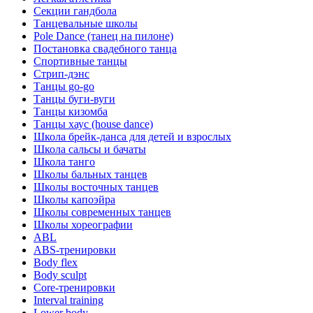
Секции гандбола
Танцевальные школы
Pole Dance (танец на пилоне)
Постановка свадебного танца
Спортивные танцы
Стрип-дэнс
Танцы go-go
Танцы буги-вуги
Танцы кизомба
Танцы хаус (house dance)
Школа брейк-данса для детей и взрослых
Школа сальсы и бачаты
Школа танго
Школы бальных танцев
Школы восточных танцев
Школы капоэйра
Школы современных танцев
Школы хореографии
ABL
ABS-тренировки
Body flex
Body sculpt
Core-тренировки
Interval training
Lower body