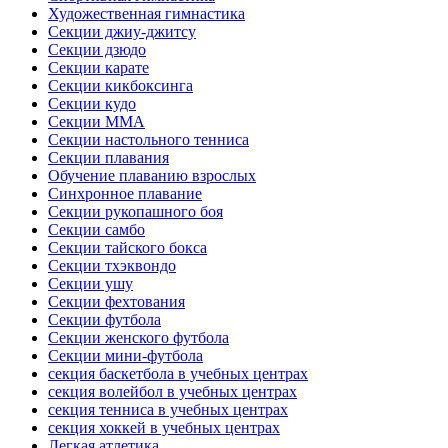
Художественная гимнастика
Секции джиу-джитсу
Секции дзюдо
Секции карате
Секции кикбоксинга
Секции кудо
Секции ММА
Секции настольного тенниса
Секции плавания
Обучение плаванию взрослых
Синхронное плавание
Секции рукопашного боя
Секции самбо
Секции тайского бокса
Секции тхэквондо
Секции ушу
Секции фехтования
Секции футбола
Секции женского футбола
Секции мини-футбола
секция баскетбола в учебных центрах
секция волейбол в учебных центрах
секция тенниса в учебных центрах
секция хоккей в учебных центрах
Легкая атлетика