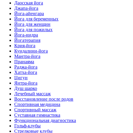
Даосская йога
Джапа-йога
Йога-айенгара
Йога для беременных
Йога для женщин
Йога для пожилых
Йога-нидра
Йогатерапия
Крия-йога
Кундалини-йога
Мантра-йога
Пранаяма
Раджа-йога
Хатха-йога
Цигун
Янтра-йога
Душ шарко
Лечебный массаж
Восстановление после родов
Спортивная медицина
Спортивный массаж
Суставная гимнастика
Функциональная диагностика
Гольф-клубы
Стрелковые клубы