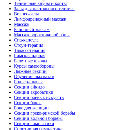
Теннисные клубы и корты
Залы для настольного тенниса
Велнес-залы
Лимфодренажный массаж
Массаж
Баночный массаж
Массаж воротниковой зоны
Спа-капсула
Стоун-терапия
Талассотерапия
Римская парная
Балетные школы
Курсы самообороны
Лыжные секции
Обучение шахматам
Роллер-школы
Секции айкидо
Секции акробатики
Секции боевых искусств
Секции бокса
Бокс для женщин
Секции греко-римской борьбы
Секции вольной борьбы
Секции гимнастики
Спортивная гимнастика