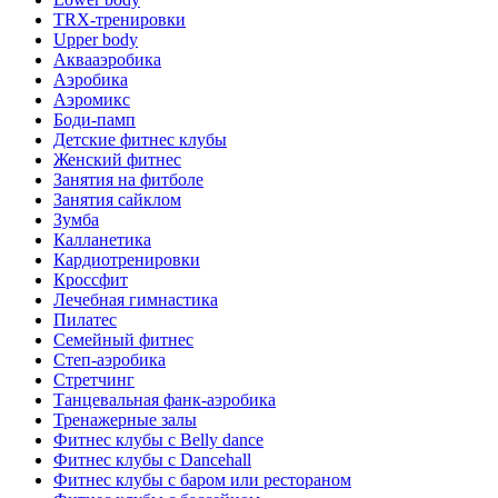
TRX-тренировки
Upper body
Аквааэробика
Аэробика
Аэромикс
Боди-памп
Детские фитнес клубы
Женский фитнес
Занятия на фитболе
Занятия сайклом
Зумба
Калланетика
Кардиотренировки
Кроссфит
Лечебная гимнастика
Пилатес
Семейный фитнес
Степ-аэробика
Стретчинг
Танцевальная фанк-аэробика
Тренажерные залы
Фитнес клубы с Belly dance
Фитнес клубы с Dancehall
Фитнес клубы с баром или рестораном