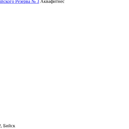
йского Резерва № 3
Аквафитнес
2, Бийск