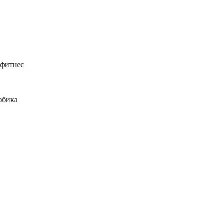
фитнес
обика