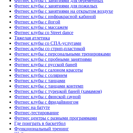
Фитнес клубы с занятиями для беременных
Фитнес клубы с занятиями для пожилых
Фитнес клубы с занятиями на открытом воздухе
Фитнес клубы с инфракрасной кабиной
Фитнес клубы с йогой
Фитнес клубы с массажем
Фитнес клубы со Street dance
Тяжелая атлетика
Фитнес клубы со СПА-услугами
Фитнес-клубы со стрип-пластикой
Фитнес клубы с персональными тренировками
Фитнес клубы с пробными занятиями
Фитнес клубы с русской баней
Фитнес клубы с салоном красоты
Фитнес клубы с солярием
Фитнес клубы с танцами
Фитнес клубы с танцами контемп
Фитнес клубы с турецкой баней (хамамом)
Фитнес клубы с финской сауной
Фитнес клубы с фридайвингом
Фитнес на батуте
Фитнес-тестирование
Фитнес центры с разными программами
Где поиграть в баскетбол
Функциональный тренинг