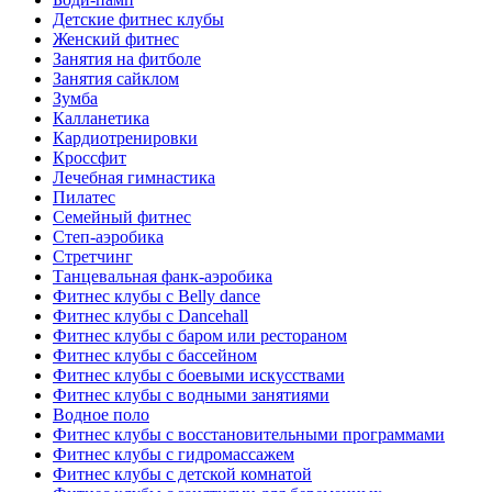
Детские фитнес клубы
Женский фитнес
Занятия на фитболе
Занятия сайклом
Зумба
Калланетика
Кардиотренировки
Кроссфит
Лечебная гимнастика
Пилатес
Семейный фитнес
Степ-аэробика
Стретчинг
Танцевальная фанк-аэробика
Фитнес клубы с Belly dance
Фитнес клубы с Dancehall
Фитнес клубы с баром или рестораном
Фитнес клубы с бассейном
Фитнес клубы с боевыми искусствами
Фитнес клубы с водными занятиями
Водное поло
Фитнес клубы с восстановительными программами
Фитнес клубы с гидромассажем
Фитнес клубы с детской комнатой