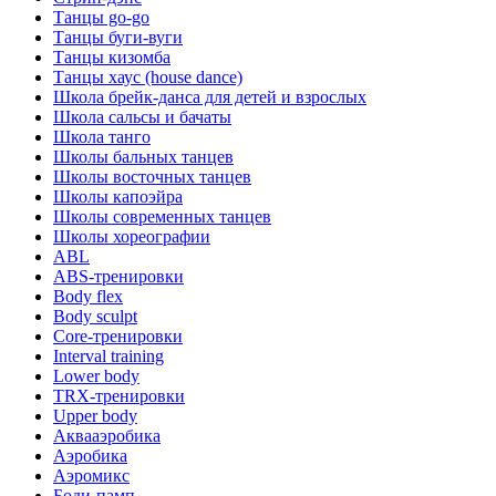
Танцы go-go
Танцы буги-вуги
Танцы кизомба
Танцы хаус (house dance)
Школа брейк-данса для детей и взрослых
Школа сальсы и бачаты
Школа танго
Школы бальных танцев
Школы восточных танцев
Школы капоэйра
Школы современных танцев
Школы хореографии
ABL
ABS-тренировки
Body flex
Body sculpt
Core-тренировки
Interval training
Lower body
TRX-тренировки
Upper body
Аквааэробика
Аэробика
Аэромикс
Боди-памп