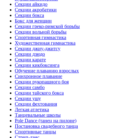
Секции айкидо
Секции акробатики
Секции бокса
Бокс для женщин
Секции греко-римской борьбы
Секции вольной борьбы
Спортивная гимнастика
Художественная гимнастика
Секции джиу-джитсу
Секции дзюдо
Секции карате
Секции кикбоксинга
Обучение плаванию взрослых
Синхронное плавание
Секции рукопашного боя
Секции самбо
Секции тайского бокса
Секции ушу
Секции фехтования
Легкая атлетика
Танцевальные школы
Pole Dance (танец на пилоне)
Постановка свадебного танца
Спортивные танцы
Стрип-дэнс