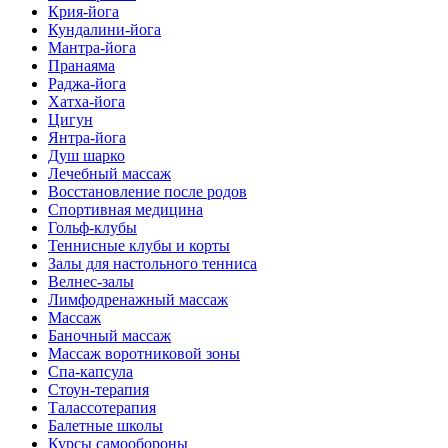
Крия-йога
Кундалини-йога
Мантра-йога
Пранаяма
Раджа-йога
Хатха-йога
Цигун
Янтра-йога
Душ шарко
Лечебный массаж
Восстановление после родов
Спортивная медицина
Гольф-клубы
Теннисные клубы и корты
Залы для настольного тенниса
Велнес-залы
Лимфодренажный массаж
Массаж
Баночный массаж
Массаж воротниковой зоны
Спа-капсула
Стоун-терапия
Талассотерапия
Балетные школы
Курсы самообороны