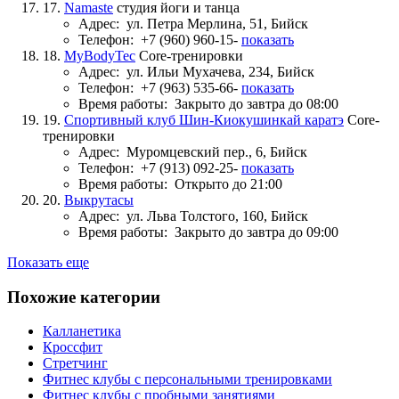
17.
Namaste
студия йоги и танца
Адрес:
ул. Петра Мерлина, 51, Бийск
Телефон:
+7 (960) 960-15-
показать
18.
MyBodyTec
Core-тренировки
Адрес:
ул. Ильи Мухачева, 234, Бийск
Телефон:
+7 (963) 535-66-
показать
Время работы:
Закрыто до завтра до 08:00
19.
Спортивный клуб Шин-Киокушинкай каратэ
Core-
тренировки
Адрес:
Муромцевский пер., 6, Бийск
Телефон:
+7 (913) 092-25-
показать
Время работы:
Открыто до 21:00
20.
Выкрутасы
Адрес:
ул. Льва Толстого, 160, Бийск
Время работы:
Закрыто до завтра до 09:00
Показать еще
Похожие категории
Калланетика
Кроссфит
Стретчинг
Фитнес клубы с персональными тренировками
Фитнес клубы с пробными занятиями