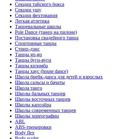
Секции тайского бокса
Секции ушу
Секции фехтования
Легкая атлетика
Танцевальные школы
Pole Dance (танец на пилоне)
Постановка свадебного танца
Спортивные танцы
Стрип-дэнс
Танцы go-go
Танцы буги-вуги
Танцы кизомба
Танцы хаус (house dance)
Школа брейк-данса для детей и взрослых
Школа сальсы и бачаты
Школа танго
Школы бальных танцев
Школы восточных танцев
Школы капоэйра
Школы современных танцев
Школы хореографии
ABL
ABS-тренировки
Body flex
Body sculpt