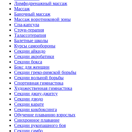
Лимфодренажный массаж
Массаж
Баночный массаж
Массаж воротниковой зоны
Спа-капсула
Стоун-терапия
Талассотерапия
Балетные школы
Курсы самообороны
Секции айкидо
Секции акробатики
Секции бокса
Бокс для женщин
Секции греко-римской борьбы
Секции вольной борьбы
Спортивная гимнастика
Художественная гимнастика
Секции джиу-джитсу
Секции дзюдо
Секции карате
Секции кикбоксинга
Обучение плаванию взрослых
Синхронное плавание
Секции рукопашного боя
Секции самбо