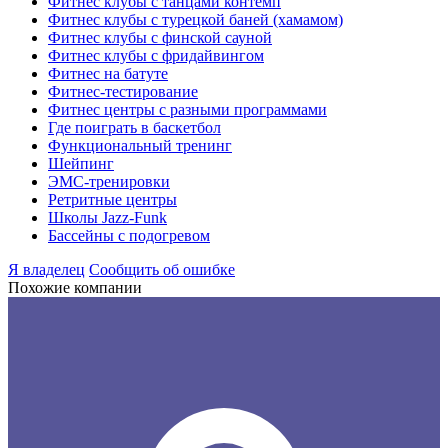
Фитнес клубы с танцами контемп
Фитнес клубы с турецкой баней (хамамом)
Фитнес клубы с финской сауной
Фитнес клубы с фридайвингом
Фитнес на батуте
Фитнес-тестирование
Фитнес центры с разными программами
Где поиграть в баскетбол
Функциональный тренинг
Шейпинг
ЭМС-тренировки
Ретритные центры
Школы Jazz-Funk
Бассейны с подогревом
Я владелец
Сообщить об ошибке
Похожие компании