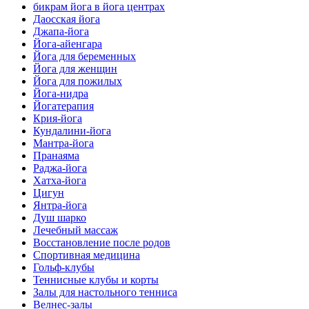
бикрам йога в йога центрах
Даосская йога
Джапа-йога
Йога-айенгара
Йога для беременных
Йога для женщин
Йога для пожилых
Йога-нидра
Йогатерапия
Крия-йога
Кундалини-йога
Мантра-йога
Пранаяма
Раджа-йога
Хатха-йога
Цигун
Янтра-йога
Душ шарко
Лечебный массаж
Восстановление после родов
Спортивная медицина
Гольф-клубы
Теннисные клубы и корты
Залы для настольного тенниса
Велнес-залы