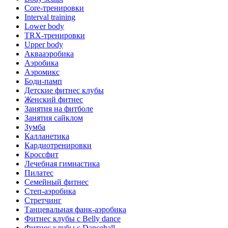
Core-тренировки
Interval training
Lower body
TRX-тренировки
Upper body
Аквааэробика
Аэробика
Аэромикс
Боди-памп
Детские фитнес клубы
Женский фитнес
Занятия на фитболе
Занятия сайклом
Зумба
Калланетика
Кардиотренировки
Кроссфит
Лечебная гимнастика
Пилатес
Семейный фитнес
Степ-аэробика
Стретчинг
Танцевальная фанк-аэробика
Фитнес клубы с Belly dance
Фитнес клубы с Dancehall