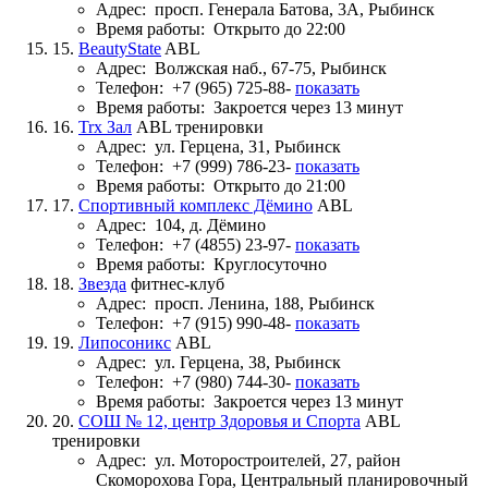
Адрес:
просп. Генерала Батова, 3А, Рыбинск
Время работы:
Открыто до 22:00
15.
BeautyState
ABL
Адрес:
Волжская наб., 67-75, Рыбинск
Телефон:
+7 (965) 725-88-
показать
Время работы:
Закроется через 13 минут
16.
Trx Зал
ABL тренировки
Адрес:
ул. Герцена, 31, Рыбинск
Телефон:
+7 (999) 786-23-
показать
Время работы:
Открыто до 21:00
17.
Спортивный комплекс Дёмино
ABL
Адрес:
104, д. Дёмино
Телефон:
+7 (4855) 23-97-
показать
Время работы:
Круглосуточно
18.
Звезда
фитнес-клуб
Адрес:
просп. Ленина, 188, Рыбинск
Телефон:
+7 (915) 990-48-
показать
19.
Липосоникс
ABL
Адрес:
ул. Герцена, 38, Рыбинск
Телефон:
+7 (980) 744-30-
показать
Время работы:
Закроется через 13 минут
20.
СОШ № 12, центр Здоровья и Спорта
ABL
тренировки
Адрес:
ул. Моторостроителей, 27, район
Скоморохова Гора, Центральный планировочный