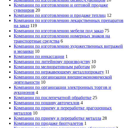
Компании по изготовлению и оптовой продаже
сувениров
20
Компании по изготовлению и продаже теплиц
12
Компании по изготовлению лекарственных препаратов
на заказ
119
Компании по изготовлению мебели под заказ
75
Компании по изготовлению номерных знаков на
транспортные средства
6
Компании по изготовлению художественных витражей
и мозаики
10
Компании по инкассации
1
Компании по литейному производству
10
Компании по мелиоративным работам
10
Компании по нержавеющему металлопрокату
11
Компании по организации внешнеэкономической
деятельности
10
Компании по организации электронных торгов и
аукционов
4
Компании по послепечатной обработке
25
Компании по пошиву авточехлов
4
Компании по приему и переработке драгоценных
металлов
10
Компании по приему и переработке металла
28
Компании по продаже биотуалетов
1