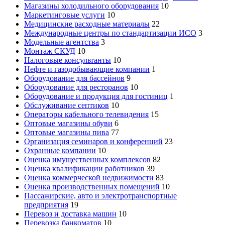
Магазины холодильного оборудования
10
Маркетинговые услуги
10
Медицинские расходные материалы
22
Международные центры по стандартизации ИСО
3
Модельные агентства
3
Монтаж СКУД
10
Налоговые консультанты
10
Нефте и газодобывающие компании
1
Оборудование для бассейнов
9
Оборудование для ресторанов
10
Оборудование и продукция для гостиниц
1
Обслуживание септиков
10
Операторы кабельного телевидения
15
Оптовые магазины обуви
6
Оптовые магазины пива
77
Организация семинаров и конференций
23
Охранные компании
10
Оценка имущественных комплексов
82
Оценка квалификации работников
39
Оценка коммерческой недвижимости
83
Оценка производственных помещений
10
Пассажирские, авто и электротранспортные
предприятия
19
Перевоз и доставка машин
10
Перевозка банкоматов
10