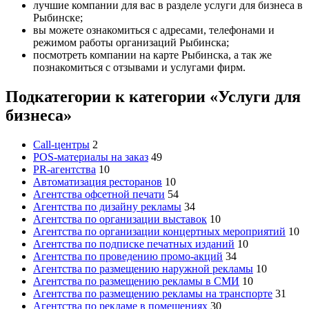
лучшие компании для вас в разделе услуги для бизнеса в
Рыбинске;
вы можете ознакомиться с адресами, телефонами и
режимом работы организаций Рыбинска;
посмотреть компании на карте Рыбинска, а так же
познакомиться с отзывами и услугами фирм.
Подкатегории к категории «Услуги для
бизнеса»
Call-центры
2
POS-материалы на заказ
49
PR-агентства
10
Автоматизация ресторанов
10
Агентства офсетной печати
54
Агентства по дизайну рекламы
34
Агентства по организации выставок
10
Агентства по организации концертных мероприятий
10
Агентства по подписке печатных изданий
10
Агентства по проведению промо-акций
34
Агентства по размещению наружной рекламы
10
Агентства по размещению рекламы в СМИ
10
Агентства по размещению рекламы на транспорте
31
Агентства по рекламе в помещениях
30