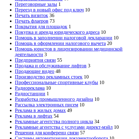
Переговорные залы
1
Переезд в новый офис под ключ
10
Печать визиток
36
Печать флаеров
73
Покрытия для площадок
1
Покупка и аренда юридического адреса
10
Помощь в заполнении налоговой декларации
10
Помощь в оформлении налогового вычета
20
Помощь юристов в лицензировании медицинской
деятельности
3
Предприятия связи
55
Продажа и обслуживание лифтов
3
Продающие видео
48
Производство рекламных стоек
10
Профессиональные спортивные клубы
10
Радиореклама
10
Радиостанции
1
Разработка промышленного дизайна
10
Рассылка электронных писем
10
Реклама в жилых домах
49
Реклама в лифтах
54
Рекламные агентства полного цикла
34
Рекламные агентства с услугами директ-мэйл
10
Решения для конференц связи
57
Системы автоматизации документооборота
10