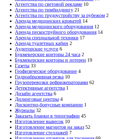
Агентства по световой рекламе
10
Агентства по тимбилдингу
21
Агентства по трудоустройству за рубежом
2
Аренда медицинских кроватей
14
Аренда медицинского оборудования
12
Аренда пескоструйного оборудования
14
Аренда специальной техники
17
Аренда туалетных кабин
2
Аудиторские услуги
6
Букмекерские конторы 24 часа
2
Букмекерские конторы и лотереи
19
Газеты
33
Геофизическое оборудование
4
Гидроабразивная резка
10
Грузоперевозки рефрижераторами
62
Детективные агентства
1
Дизайн агентства
6
Дилинговые центры
4
Дисконтно-бонусные компании
1
Журналы
32
Заказать бланки в типографии
45
Изготовление вывесок
10
Изготовление магнитов на заказ
52
Изготовление стеллажей
7
Изготовление штампов для тиснения
69