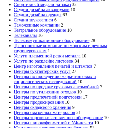
Спортивный медали на заказ
32
Студии дизайна аквариумов
10
Студии дизайна одежды
63
Студии звукозаписи
6
Таможенные компании
2
Театральное оборудование
10
Телеканалы
16
Телекоммуникационное оборудование
28
Транспортные компании по морским и речным
грузоперевозкам
1
Услуги плазменной резки металла
10
Услуги по расклейке листовок
34
Центр изготовления печатей и штампов
7
Центры бухгалтерских услуг
27
Центры по проведению маркетинговых и
социологических исследований
10
Центры по продаже грузовых автомобилей
7
Центры по утилизации отходов
10
Центры предпечатной подготовки
17
Центры продюсирования
10
Центры складского хранения
9
Центры смазочных материалов
21
Центры торгово-выставочного оборудование
10
Центры широкоформатной и УФ-печати
10
Юридическое сопровождение бизнеса
51