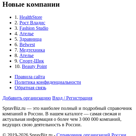
Новые компании
1.
HealthStore
2.
Рост Владис
3.
Fashion Studio
4.
Ателье
5.
Здравница
6.
Belwest
7.
Медтехника
8.
Ателье
9.
Спорт-Шик
10.
Beauty Point
Правила сайта
Политика конфиденциальности
Обратная связь
Добавить организацию
Вход / Регистрация
SpravBiz.ru — это наиболее полный и подробный справочник
компаний в России. В нашем каталоге — самая свежая и
актуальная информация о более чем 3 000 000 компаний,
ведущих свою деятельность в России.
© 2019-2026 SpravBiz.ru -
Справочник организаций России