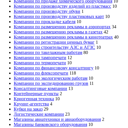
Компании по продаже химического оборудования
10
Компании по производству изделий из пластмасс
10
Компании по производству обуви
1
Компании по производству пластиковых карт
10
Компании по прокладке кабеля
10
Компании по размещению рекламы в аэропортах
34
Компании по размещению рекламы в газетах
42
Компании по размещению рекламы в кинотеатрах
40
Компании по регистрации ценных бумаг
1
Компании по строительству АЗС и АГЗС
10
Компании по такелажным работам
80
Компании по тампопечати
12
Компании по термопечати
10
Компании по финансовому консалтингу
10
Компании по флексопечати
118
Компании по экологическим работам
10
Компании по экспедированию грузов
11
Консалтинговые компании
13
Контейнерные пункты
2
Криогенная техника
10
Круинг-агентства
4
Кубки на заказ
29
Логистические компании
23
Магазины авиатехники и авиаоборудования
2
Магазины банковского оборудования
10