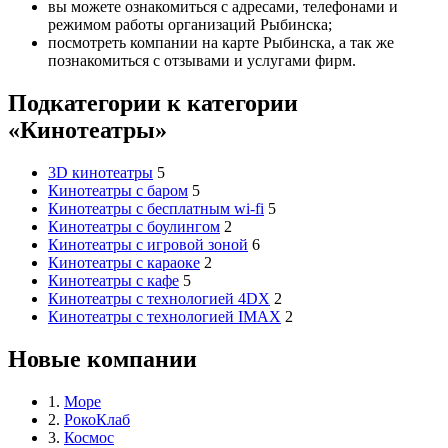
вы можете ознакомиться с адресами, телефонами и
режимом работы организаций Рыбинска;
посмотреть компании на карте Рыбинска, а так же
познакомиться с отзывами и услугами фирм.
Подкатегории к категории
«Кинотеатры»
3D кинотеатры
5
Кинотеатры с баром
5
Кинотеатры с бесплатным wi-fi
5
Кинотеатры с боулингом
2
Кинотеатры с игровой зоной
6
Кинотеатры с караоке
2
Кинотеатры с кафе
5
Кинотеатры с технологией 4DX
2
Кинотеатры с технологией IMAX
2
Новые компании
1.
Море
2.
РокоКлаб
3.
Космос