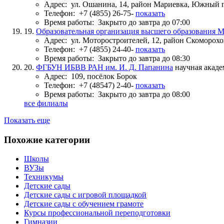
Адрес:
ул. Ошанина, 14, район Мариевка, Южный
Телефон:
+7 (4855) 26-75-
показать
Время работы:
Закрыто до завтра до 07:00
19.
Образовательная организация высшего образования
Адрес:
ул. Моторостроителей, 12, район Скоморох
Телефон:
+7 (4855) 24-40-
показать
Время работы:
Закрыто до завтра до 08:30
20.
ФГБУН ИБВВ РАН им. И. Д. Папанина
научная акад
Адрес:
109, посёлок Борок
Телефон:
+7 (48547) 2-40-
показать
Время работы:
Закрыто до завтра до 08:00
все филиалы
Показать еще
Похожие категории
Школы
ВУЗы
Техникумы
Детские сады
Детские сады с игровой площадкой
Детские сады с обучением грамоте
Курсы профессиональной переподготовки
Гимназии