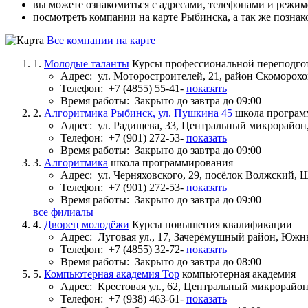
вы можете ознакомиться с адресами, телефонами и режи
посмотреть компании на карте Рыбинска, а так же познак
Все компании на карте
1.
Молодые таланты
Курсы профессиональной переподго
Адрес:
ул. Моторостроителей, 21, район Скоморох
Телефон:
+7 (4855) 55-41-
показать
Время работы:
Закрыто до завтра до 09:00
2.
Алгоритмика Рыбинск, ул. Пушкина 45
школа програм
Адрес:
ул. Радищева, 33, Центральный микрорайон
Телефон:
+7 (901) 272-53-
показать
Время работы:
Закрыто до завтра до 09:00
3.
Алгоритмика
школа программирования
Адрес:
ул. Черняховского, 29, посёлок Волжский
Телефон:
+7 (901) 272-53-
показать
Время работы:
Закрыто до завтра до 09:00
все филиалы
4.
Дворец молодёжи
Курсы повышения квалификации
Адрес:
Луговая ул., 17, Зачерёмушный район, Юж
Телефон:
+7 (4855) 32-72-
показать
Время работы:
Закрыто до завтра до 08:00
5.
Компьютерная академия Top
компьютерная академия
Адрес:
Крестовая ул., 62, Центральный микрорайо
Телефон:
+7 (938) 463-61-
показать