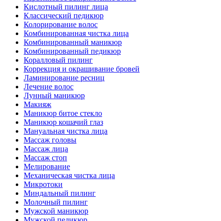
Кислотный пилинг лица
Классический педикюр
Колорирование волос
Комбинированная чистка лица
Комбинированный маникюр
Комбинированный педикюр
Коралловый пилинг
Коррекция и окрашивание бровей
Ламинирование ресниц
Лечение волос
Лунный маникюр
Макияж
Маникюр битое стекло
Маникюр кошачий глаз
Мануальная чистка лица
Массаж головы
Массаж лица
Массаж стоп
Мелирование
Механическая чистка лица
Микротоки
Миндальный пилинг
Молочный пилинг
Мужской маникюр
Мужской педикюр