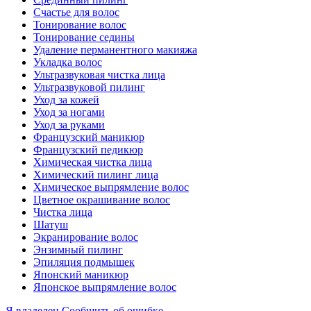
Счастье для волос
Тонирование волос
Тонирование седины
Удаление перманентного макияжа
Укладка волос
Ультразвуковая чистка лица
Ультразвуковой пилинг
Уход за кожей
Уход за ногами
Уход за руками
Французский маникюр
Французский педикюр
Химическая чистка лица
Химический пилинг лица
Химическое выпрямление волос
Цветное окрашивание волос
Чистка лица
Шатуш
Экранирование волос
Энзимный пилинг
Эпиляция подмышек
Японский маникюр
Японское выпрямление волос
Я владелец
Сообщить об ошибке