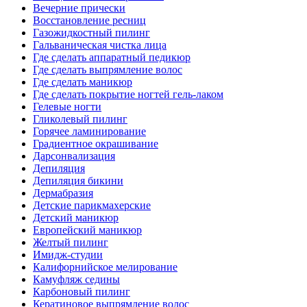
Вечерние прически
Восстановление ресниц
Газожидкостный пилинг
Гальваническая чистка лица
Где сделать аппаратный педикюр
Где сделать выпрямление волос
Где сделать маникюр
Где сделать покрытие ногтей гель-лаком
Гелевые ногти
Гликолевый пилинг
Горячее ламинирование
Градиентное окрашивание
Дарсонвализация
Депиляция
Депиляция бикини
Дермабразия
Детские парикмахерские
Детский маникюр
Европейский маникюр
Желтый пилинг
Имидж-студии
Калифорнийское мелирование
Камуфляж седины
Карбоновый пилинг
Кератиновое выпрямление волос