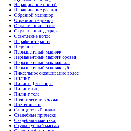
Наращивание ногтей
Наращивание ресниц
Обрезной маникюр
Обрезной педикюр
Окрашивание волос
Окрашивание деграде
Осветление волос
Парафинотерапия
Педикюр
Перманентный макияж
Перманентный макияж бровей
Перманентный макияж глаз
Перманентный макияж губ
Пиксельное окрашивание волос
Пилинг
Пилинг Джесснера
Пилинг лица
Пилинг тела
Пластический массаж
Плетение кос
Салициловый пилинг
Свадебные прически
Свадебный маникюр
Скульптурный массаж
Срединный пилинг