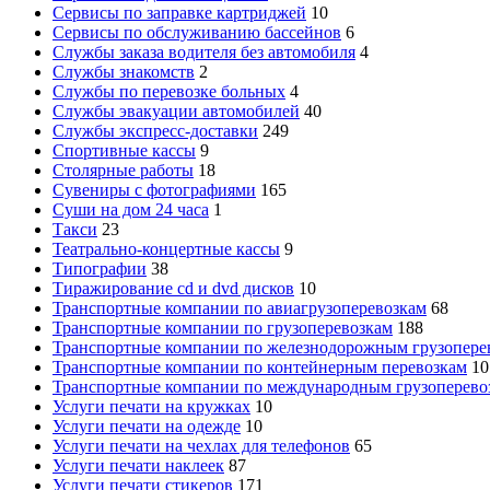
Сервисы по заправке картриджей
10
Сервисы по обслуживанию бассейнов
6
Службы заказа водителя без автомобиля
4
Службы знакомств
2
Службы по перевозке больных
4
Службы эвакуации автомобилей
40
Службы экспресс-доставки
249
Спортивные кассы
9
Столярные работы
18
Сувениры с фотографиями
165
Суши на дом 24 часа
1
Такси
23
Театрально-концертные кассы
9
Типографии
38
Тиражирование cd и dvd дисков
10
Транспортные компании по авиагрузоперевозкам
68
Транспортные компании по грузоперевозкам
188
Транспортные компании по железнодорожным грузопере
Транспортные компании по контейнерным перевозкам
10
Транспортные компании по международным грузоперево
Услуги печати на кружках
10
Услуги печати на одежде
10
Услуги печати на чехлах для телефонов
65
Услуги печати наклеек
87
Услуги печати стикеров
171