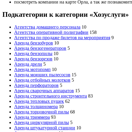
посмотреть компании на карте Орла, а так же познакомит
Подкатегории к категории «Хозуслуги»
Агентства домашнего персонала
10
Агентства оперативной полиграфии
158
Агентства по продаже билетов на мероприятия
9
Аренда бензобуров
10
Аренда бензогенераторов
5
Аренда бензопилы
10
Аренда бензорезов
10
Аренда дрели
5
Аренда мотопомп
10
Аренда моющих пылесосов
15
Аренда отбойных молотков
5
Аренда перфораторов
5
Аренда сварочных аппаратов
15
Аренда строительного инструмента
83
Аренда тепловых пушек
62
Аренда толщиномера
10
Аренда торцовочной пилы
68
Аренда триммера
93
Аренда циркулярной пилы
5
Аренда штукатурной станции
10