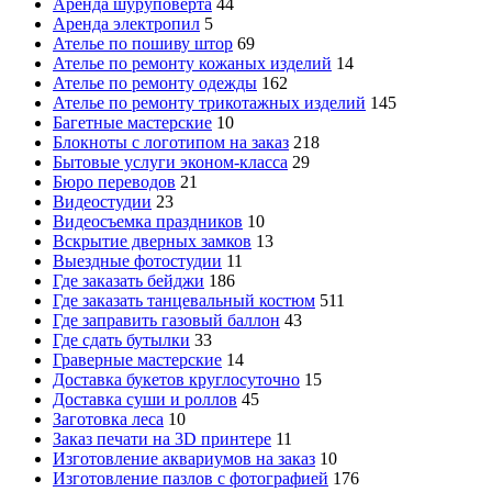
Аренда шуруповерта
44
Аренда электропил
5
Ателье по пошиву штор
69
Ателье по ремонту кожаных изделий
14
Ателье по ремонту одежды
162
Ателье по ремонту трикотажных изделий
145
Багетные мастерские
10
Блокноты с логотипом на заказ
218
Бытовые услуги эконом-класса
29
Бюро переводов
21
Видеостудии
23
Видеосъемка праздников
10
Вскрытие дверных замков
13
Выездные фотостудии
11
Где заказать бейджи
186
Где заказать танцевальный костюм
511
Где заправить газовый баллон
43
Где сдать бутылки
33
Граверные мастерские
14
Доставка букетов круглосуточно
15
Доставка суши и роллов
45
Заготовка леса
10
Заказ печати на 3D принтере
11
Изготовление аквариумов на заказ
10
Изготовление пазлов с фотографией
176