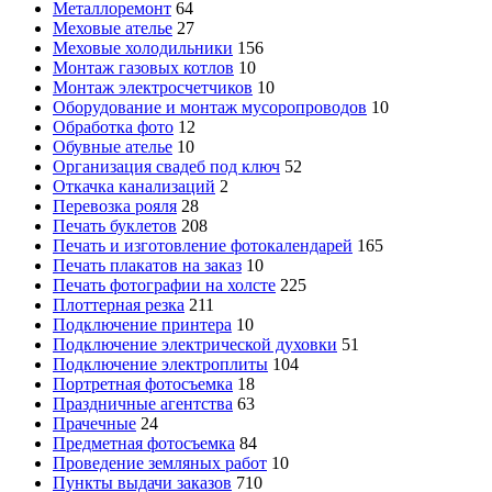
Металлоремонт
64
Меховые ателье
27
Меховые холодильники
156
Монтаж газовых котлов
10
Монтаж электросчетчиков
10
Оборудование и монтаж мусоропроводов
10
Обработка фото
12
Обувные ателье
10
Организация свадеб под ключ
52
Откачка канализаций
2
Перевозка рояля
28
Печать буклетов
208
Печать и изготовление фотокалендарей
165
Печать плакатов на заказ
10
Печать фотографии на холсте
225
Плоттерная резка
211
Подключение принтера
10
Подключение электрической духовки
51
Подключение электроплиты
104
Портретная фотосъемка
18
Праздничные агентства
63
Прачечные
24
Предметная фотосъемка
84
Проведение земляных работ
10
Пункты выдачи заказов
710