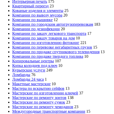
Интерьерная печать
175
Квартирный переезд
23
Кованые изделия и элементы
25
Компании по вывозу мусора
20
Компании по вышивке
12
Компании по городским автогрузоперевозкам
183
Компании по дезинфекции
20
Компании по заказу легкового транспорта
17
Компании по заказу товаров на дом
10
Компании по изготовлению фотокниг
221
Компании по перевозке негабаритных грузов
15
Компании по продаже спутникового телевидения
13
Компании по продаже твердого топлива
10
Копировальные центры
107
Копка колодцев под ключ
10
Курьерские услуги
249
Ломбарды
76
Ломбарды 24 часа
1
Макетные мастерские
10
Мастера по вскрытию сейфов
13
Мастерские по изготовлению ключей
37
Мастерские по ремонту зонтов
138
Мастерские по ремонту сумок
23
Мастерские по ремонту чемоданов
23
Междугородные транспортные компании
15