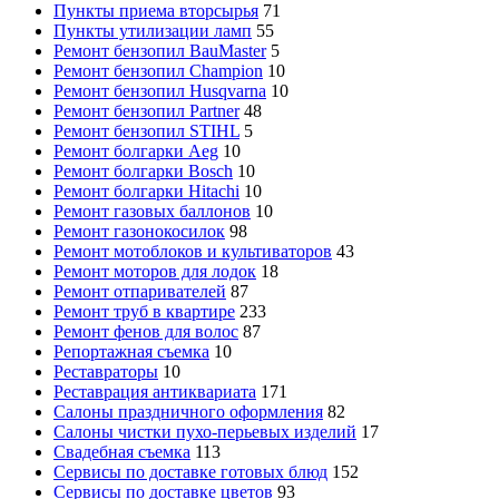
Пункты приема вторсырья
71
Пункты утилизации ламп
55
Ремонт бензопил BauMaster
5
Ремонт бензопил Champion
10
Ремонт бензопил Husqvarna
10
Ремонт бензопил Partner
48
Ремонт бензопил STIHL
5
Ремонт болгарки Aeg
10
Ремонт болгарки Bosch
10
Ремонт болгарки Hitachi
10
Ремонт газовых баллонов
10
Ремонт газонокосилок
98
Ремонт мотоблоков и культиваторов
43
Ремонт моторов для лодок
18
Ремонт отпаривателей
87
Ремонт труб в квартире
233
Ремонт фенов для волос
87
Репортажная съемка
10
Реставраторы
10
Реставрация антиквариата
171
Салоны праздничного оформления
82
Салоны чистки пухо-перьевых изделий
17
Свадебная съемка
113
Сервисы по доставке готовых блюд
152
Сервисы по доставке цветов
93