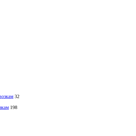
возкам
32
зкам
198