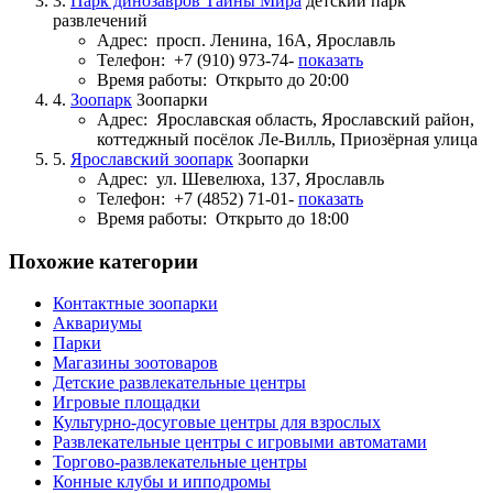
3.
Парк динозавров Тайны Мира
детский парк
развлечений
Адрес:
просп. Ленина, 16А, Ярославль
Телефон:
+7 (910) 973-74-
показать
Время работы:
Открыто до 20:00
4.
Зоопарк
Зоопарки
Адрес:
Ярославская область, Ярославский район,
коттеджный посёлок Ле-Вилль, Приозёрная улица
5.
Ярославский зоопарк
Зоопарки
Адрес:
ул. Шевелюха, 137, Ярославль
Телефон:
+7 (4852) 71-01-
показать
Время работы:
Открыто до 18:00
Похожие категории
Контактные зоопарки
Аквариумы
Парки
Магазины зоотоваров
Детские развлекательные центры
Игровые площадки
Культурно-досуговые центры для взрослых
Развлекательные центры с игровыми автоматами
Торгово-развлекательные центры
Конные клубы и ипподромы