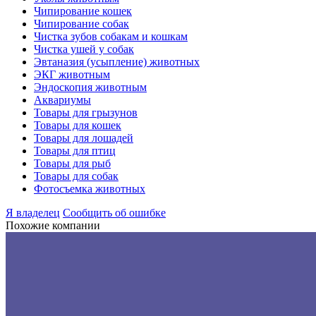
Чипирование кошек
Чипирование собак
Чистка зубов собакам и кошкам
Чистка ушей у собак
Эвтаназия (усыпление) животных
ЭКГ животным
Эндоскопия животным
Аквариумы
Товары для грызунов
Товары для кошек
Товары для лошадей
Товары для птиц
Товары для рыб
Товары для собак
Фотосъемка животных
Я владелец
Сообщить об ошибке
Похожие компании