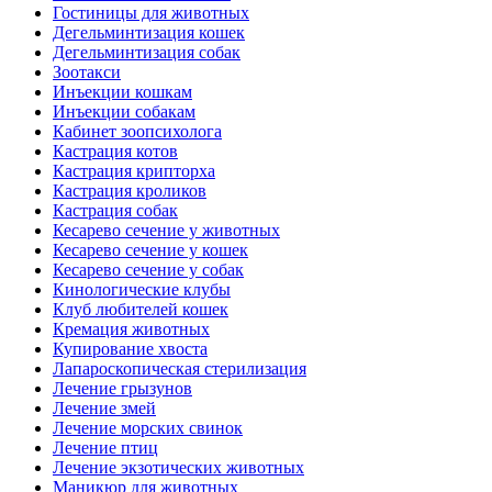
Гостиницы для животных
Дегельминтизация кошек
Дегельминтизация собак
Зоотакси
Инъекции кошкам
Инъекции собакам
Кабинет зоопсихолога
Кастрация котов
Кастрация крипторха
Кастрация кроликов
Кастрация собак
Кесарево сечение у животных
Кесарево сечение у кошек
Кесарево сечение у собак
Кинологические клубы
Клуб любителей кошек
Кремация животных
Купирование хвоста
Лапароскопическая стерилизация
Лечение грызунов
Лечение змей
Лечение морских свинок
Лечение птиц
Лечение экзотических животных
Маникюр для животных