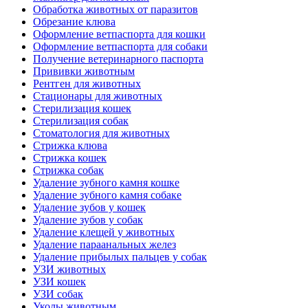
Обработка животных от паразитов
Обрезание клюва
Оформление ветпаспорта для кошки
Оформление ветпаспорта для собаки
Получение ветеринарного паспорта
Прививки животным
Рентген для животных
Стационары для животных
Стерилизация кошек
Стерилизация собак
Стоматология для животных
Стрижка клюва
Стрижка кошек
Стрижка собак
Удаление зубного камня кошке
Удаление зубного камня собаке
Удаление зубов у кошек
Удаление зубов у собак
Удаление клещей у животных
Удаление параанальных желез
Удаление прибылых пальцев у собак
УЗИ животных
УЗИ кошек
УЗИ собак
Уколы животным