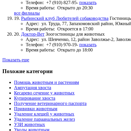
Телефон:
+7 (910) 827-95-
показать
Время работы:
Открыто до 20:30
все филиалы
19.
Рыбинский клуб Любителей собаководства
Гостиниц
Адрес:
ул. Труда, 77, Запахомовский район, Южн
Время работы:
Откроется в 17:00
20.
Доктор-Вет
Зоогостиницы для животных
Адрес:
ул. Шевченко, 12, район Заволжье-2, Заво
Телефон:
+7 (910) 970-19-
показать
Время работы:
Открыто до 18:00
Показать еще
Похожие категории
Помощь животным и растениям
Ампутация хвоста
Кесарево сечение у животных
Купирование хвоста
Получение ветеринарного паспорта
Прививки животным
Удаление клещей у животных
Удаление параанальных желез
УЗИ животных
Уколы животным