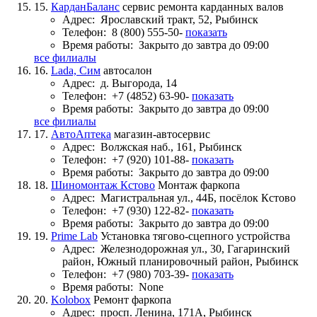
15.
КарданБаланс
сервис ремонта карданных валов
Адрес:
Ярославский тракт, 52, Рыбинск
Телефон:
8 (800) 555-50-
показать
Время работы:
Закрыто до завтра до 09:00
все филиалы
16.
Lada, Сим
автосалон
Адрес:
д. Выгорода, 14
Телефон:
+7 (4852) 63-90-
показать
Время работы:
Закрыто до завтра до 09:00
все филиалы
17.
АвтоАптека
магазин-автосервис
Адрес:
Волжская наб., 161, Рыбинск
Телефон:
+7 (920) 101-88-
показать
Время работы:
Закрыто до завтра до 09:00
18.
Шиномонтаж Кстово
Монтаж фаркопа
Адрес:
Магистральная ул., 44Б, посёлок Кстово
Телефон:
+7 (930) 122-82-
показать
Время работы:
Закрыто до завтра до 09:00
19.
Prime Lab
Установка тягово-сцепного устройства
Адрес:
Железнодорожная ул., 30, Гагаринский
район, Южный планировочный район, Рыбинск
Телефон:
+7 (980) 703-39-
показать
Время работы:
None
20.
Kolobox
Ремонт фаркопа
Адрес:
просп. Ленина, 171А, Рыбинск