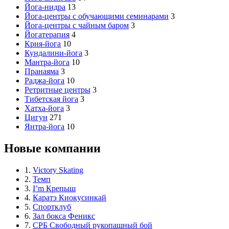
Йога-нидра
13
Йога-центры с обучающими семинарами
3
Йога-центры с чайным баром
3
Йогатерапия
4
Крия-йога
10
Кундалини-йога
3
Мантра-йога
10
Пранаяма
3
Раджа-йога
10
Ретритные центры
3
Тибетская йога
3
Хатха-йога
3
Цигун
271
Янтра-йога
10
Новые компании
1.
Victory Skating
2.
Темп
3.
I’m Крепыш
4.
Каратэ Киокусинкай
5.
Спортклуб
6.
Зал бокса Феникс
7.
СРБ Свободный рукопашный бой