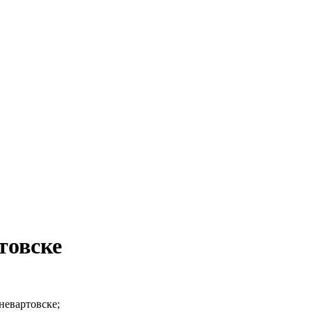
товске
невартовске;