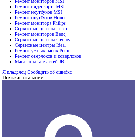
Ремонт мониторов MSI
Ремонт видеокарта MSI
Ремонт ноутбуков MSI
Ремонт ноутбуков Honor
Ремонт монитора Philips
Сервисные центры Leica
Ремонт мониторов Benq
Сервисные центры Genius
Сервисные центры Ideal
Ремонт умных часов Polar
Ремонт оверлоков и коверлоков
Магазины запчастей JBL
Я владелец
Сообщить об ошибке
Похожие компании