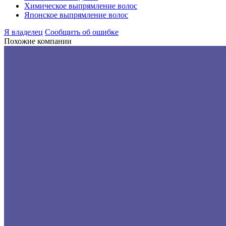
Химическое выпрямление волос
Японское выпрямление волос
Я владелец
Сообщить об ошибке
Похожие компании