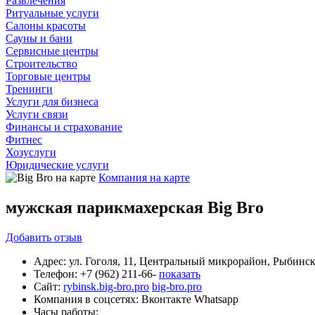
Развлечения
Ритуальные услуги
Салоны красоты
Сауны и бани
Сервисные центры
Строительство
Торговые центры
Тренинги
Услуги для бизнеса
Услуги связи
Финансы и страхование
Фитнес
Хозуслуги
Юридические услуги
Компания на карте
мужская парикмахерская Big Bro
Добавить
отзыв
Адрес:
ул. Гоголя, 11, Центральный микрорайон, Рыбинс
Телефон:
+7 (962) 211-66-
показать
Сайт:
rybinsk.big-bro.pro
big-bro.pro
Компания в соцсетях:
Вконтакте
Whatsapp
Часы работы: