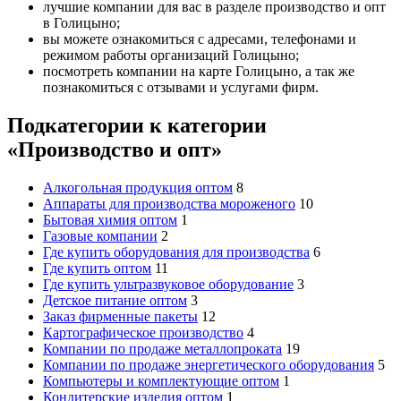
лучшие компании для вас в разделе производство и опт
в Голицыно;
вы можете ознакомиться с адресами, телефонами и
режимом работы организаций Голицыно;
посмотреть компании на карте Голицыно, а так же
познакомиться с отзывами и услугами фирм.
Подкатегории к категории
«Производство и опт»
Алкогольная продукция оптом
8
Аппараты для производства мороженого
10
Бытовая химия оптом
1
Газовые компании
2
Где купить оборудования для производства
6
Где купить оптом
11
Где купить ультразвуковое оборудование
3
Детское питание оптом
3
Заказ фирменные пакеты
12
Картографическое производство
4
Компании по продаже металлопроката
19
Компании по продаже энергетического оборудования
5
Компьютеры и комплектующие оптом
1
Кондитерские изделия оптом
1