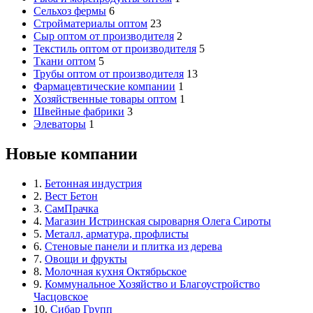
Сельхоз фермы
6
Стройматериалы оптом
23
Сыр оптом от производителя
2
Текстиль оптом от производителя
5
Ткани оптом
5
Трубы оптом от производителя
13
Фармацевтические компании
1
Хозяйственные товары оптом
1
Швейные фабрики
3
Элеваторы
1
Новые компании
1.
Бетонная индустрия
2.
Вест Бетон
3.
СамПрачка
4.
Магазин Истринская сыроварня Олега Сироты
5.
Металл, арматура, профлисты
6.
Стеновые панели и плитка из дерева
7.
Овощи и фрукты
8.
Молочная кухня Октябрьское
9.
Коммунальное Хозяйство и Благоустройство
Часцовское
10.
Сибар Групп