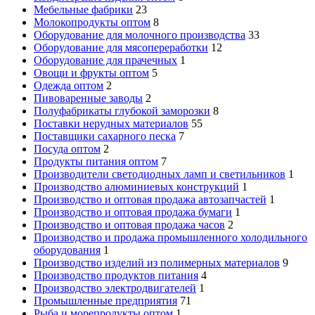
Мебельные фабрики
23
Молокопродукты оптом
8
Оборудование для молочного производства
33
Оборудование для мясопереработки
12
Оборудование для прачечных
1
Овощи и фрукты оптом
5
Одежда оптом
2
Пивоваренные заводы
2
Полуфабрикаты глубокой заморозки
8
Поставки нерудных материалов
55
Поставщики сахарного песка
7
Посуда оптом
2
Продукты питания оптом
7
Производители светодиодных ламп и светильников
1
Производство алюминиевых конструкций
1
Производство и оптовая продажа автозапчастей
1
Производство и оптовая продажа бумаги
1
Производство и оптовая продажа часов
2
Производство и продажа промышленного холодильного
оборудования
1
Производство изделий из полимерных материалов
9
Производство продуктов питания
4
Производство электродвигателей
1
Промышленные предприятия
71
Рыба и морепродукты оптом
1