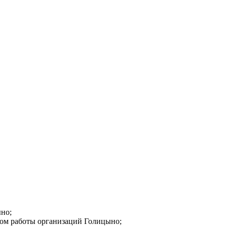
ыно;
мом работы организаций Голицыно;