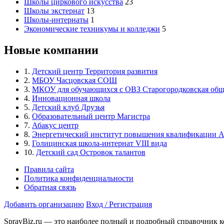
Школы циркового искусства
23
Школы экстернат
13
Школы-интернаты
1
Экономические техникумы и колледжи
5
Новые компании
1.
Детский центр Территория развития
2.
МБОУ Часцовская СОШ
3.
МКОУ для обучающихся с ОВЗ Старогородковская общ
4.
Инновационная школа
5.
Детский клуб Друзья
6.
Образовательный центр Магистра
7.
Абакус центр
8.
Энергетический институт повышения квалификации 
9.
Голицинская школа-интернат VIII вида
10.
Детский сад Островок талантов
Правила сайта
Политика конфиденциальности
Обратная связь
Добавить организацию
Вход / Регистрация
SpravBiz.ru — это наиболее полный и подробный справочник к