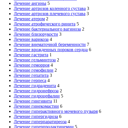
Лечение ангины
5
Лечение артрозов коленного сустава
3
Лечение артрозов плечевого сустава
3
Лечение атером
2
Лечение атрофического ринита
5
Лечение бактериального вагиноза
2
Лечение близорукости
3
Лечение варикоза
4
Лечение внематочной беременности
7
Лечение врожденных пороков сердца
6
Лечение гастрита
1
Лечение гельминтоза
2
Лечение геморроя
4
Лечение гемофилии
2
Лечение гепатита
3
Лечение герпеса
4
Лечение гидраденита
4
Лечение гидронефроза
2
Лечение гидроцефалии
5
Лечение гингивита
11
Лечение гинекомастии
6
Лечение гиперактивного мочевого пузыря
6
Лечение гипергидроза
6
Лечение гиперпаратиреоза
4
Лечение гиперпролактинемии
5