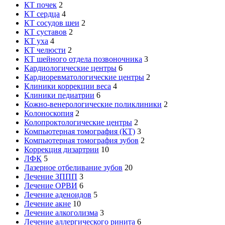
КТ почек
2
КТ сердца
4
КТ сосудов шеи
2
КТ суставов
2
КТ уха
4
КТ челюсти
2
КТ шейного отдела позвоночника
3
Кардиологические центры
6
Кардиоревматологические центры
2
Клиники коррекции веса
4
Клиники педиатрии
6
Кожно-венерологические поликлиники
2
Колоноскопия
2
Колопроктологические центры
2
Компьютерная томография (КТ)
3
Компьютерная томография зубов
2
Коррекция дизартрии
10
ЛФК
5
Лазерное отбеливание зубов
20
Лечение ЗППП
3
Лечение ОРВИ
6
Лечение аденоидов
5
Лечение акне
10
Лечение алкоголизма
3
Лечение аллергического ринита
6