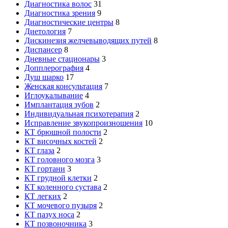
Диагностика волос
31
Диагностика зрения
9
Диагностические центры
8
Диетология
7
Дискинезия желчевыводящих путей
8
Диспансер
8
Дневные стационары
3
Допплерография
4
Душ шарко
17
Женская консультация
7
Иглоукалывание
4
Имплантация зубов
2
Индивидуальная психотерапия
2
Исправление звукопроизношения
10
КТ брюшной полости
2
КТ височных костей
2
КТ глаза
2
КТ головного мозга
3
КТ гортани
3
КТ грудной клетки
2
КТ коленного сустава
2
КТ легких
2
КТ мочевого пузыря
2
КТ пазух носа
2
КТ позвоночника
3