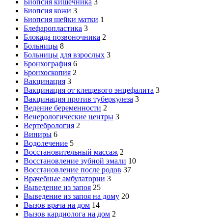
Биопсия кишечника
3
Биопсия кожи
3
Биопсия шейки матки
1
Блефаропластика
3
Блокада позвоночника
2
Больницы
8
Больницы для взрослых
3
Бронхография
6
Бронхоскопия
2
Вакцинация
3
Вакцинация от клещевого энцефалита
3
Вакцинация против туберкулеза
3
Ведение беременности
2
Венерологические центры
3
Вертебрология
2
Виниры
6
Водолечение
5
Восстановительный массаж
2
Восстановление зубной эмали
10
Восстановление после родов
37
Врачебные амбулатории
3
Выведение из запоя
25
Выведение из запоя на дому
20
Вызов врача на дом
14
Вызов кардиолога на дом
2