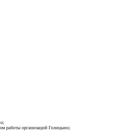
о;
мом работы организаций Голицыно;