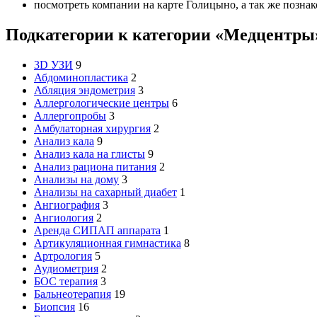
посмотреть компании на карте Голицыно, а так же позна
Подкатегории к категории «Медцентры
3D УЗИ
9
Абдоминопластика
2
Абляция эндометрия
3
Аллергологические центры
6
Аллергопробы
3
Амбулаторная хирургия
2
Анализ кала
9
Анализ кала на глисты
9
Анализ рациона питания
2
Анализы на дому
3
Анализы на сахарный диабет
1
Ангиография
3
Ангиология
2
Аренда СИПАП аппарата
1
Артикуляционная гимнастика
8
Артрология
5
Аудиометрия
2
БОС терапия
3
Бальнеотерапия
19
Биопсия
16