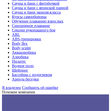
Сауны и бани с фитобочкой
Сауны и бани с японской парной
Сауны и бани эконом-класса
Курсы самообороны
Обучение плаванию взрослых
Синхронное плавание
Секции рукопашного боя
ABL
ABS-тренировки
Body flex
Body sculpt
Аквааэробика
Аэробика
Пилатес
Водное поло
Шейпинг
Бассейны с подогревом
Аренда беседки
Я владелец
Сообщить об ошибке
Похожие компании