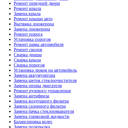
Ремонт передней двери
Ремонт крыла
Замена крыла
Ремонт крыши авто
Вытяжка лонжерона
Замена лонжерона
Ремонт порога
Установка порогов
Ремонт рамы автомобиля
Ремонт сколов
Сварка днища
Сварка крыла
Сварка порогов
Установка люков на автомобиль
Замена аккумулятора
Замена щеток стеклоочистителя
Замена опоры двигателя
Ремонт рулевого управления
Замена антифриза
Замена воздушного фильтра
Замена салонного фильтра
Замена бачка стеклоомывателя
Замена тормозной жидкости
Балансировка колес
Замена подкрылка