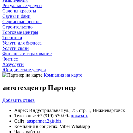
Развлечения
Ритуальные услуги
Салоны красоты
Сауны и бани
Сервисные центры
Строительство
Торговые центры
Тренинги
Услуги для бизнеса
Услуги связи
Финансы и страхование
Фитнес
Хозуслуги
Юридические услуги
Компания на карте
автотехцентр Партнер
Добавить
отзыв
Адрес:
Индустриальная ул., 75, стр. 1, Нижневартовск
Телефоны:
+7 (919) 530-09-
показать
Сайт:
attspartner.2gis.biz
Компания в соцсетях:
Viber
Whatsapp
Часы работы: