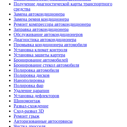
Получение диагностической карты транспортного
средства
Замена автокондиционера
Замена ремня кондиционера
Ремонт компрессора автокондиционера
Заправка автокондиционера
Обслуживание автокондиционеров
Диагностика автокондиционера
Промывка кондиционера автомобиля
Установка климат контроля
Установка защиты картера
Бронирование автомобилей
Бронирование стекол автомобиля
Полировка автомобиля
Полировка дисков
Нанополировка
Полировка фар
Удаление царапин
Установка дефлекторов
Шиномонтаж
Развал-схождение
Сход-развал 3D
Ремонт грыж
Авторизованные автосервисы
Чистка дросселя