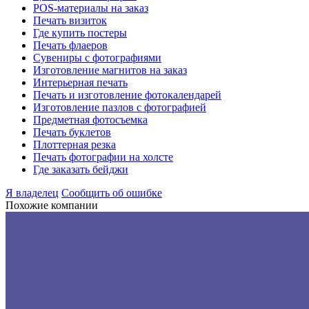
POS-материалы на заказ
Печать визиток
Где купить постеры
Печать флаеров
Сувениры с фотографиями
Изготовление магнитов на заказ
Интерьерная печать
Печать и изготовление фотокалендарей
Изготовление пазлов с фотографией
Предметная фотосъемка
Печать буклетов
Плоттерная резка
Печать фотографии на холсте
Где заказать бейджи
Я владелец
Сообщить об ошибке
Похожие компании