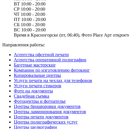
ВТ
10:00 - 20:00
СР
10:00 - 20:00
ЧТ
10:00 - 20:00
ПТ
10:00 - 20:00
СБ
10:00 - 20:00
ВС
10:00 - 20:00
Время в Красногорске (пт, 06:40), Фото Place Арт откроетс
Направления работы:
Агентства офсетной печати
Агентства оперативной полиграфии
Багетные мастерские
Компании по изготовлению фотокниг
Копировальные центры
Услуги печати на чехлах для телефонов
Услуги печати стикеров
Фото на документы
Свадебная съемка
Фотоцентры и фотоателье
Центры брошюровки документов
Центры ламинирования документов
Центры печати документов
Центры полиграфических услуг
Центры шелкографии