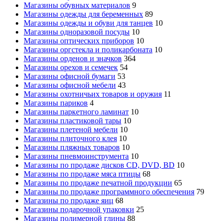
Магазины обувных материалов
9
Магазины одежды для беременных
89
Магазины одежды и обуви для танцев
10
Магазины одноразовой посуды
10
Магазины оптических приборов
10
Магазины оргстекла и поликарбоната
10
Магазины орденов и значков
364
Магазины орехов и семечек
54
Магазины офисной бумаги
53
Магазины офисной мебели
43
Магазины охотничьих товаров и оружия
11
Магазины париков
4
Магазины паркетного ламинат
10
Магазины пластиковой тары
10
Магазины плетеной мебели
10
Магазины плиточного клея
10
Магазины пляжных товаров
10
Магазины пневмоинструмента
10
Магазины по продаже дисков CD, DVD, BD
10
Магазины по продаже мяса птицы
68
Магазины по продаже печатной продукции
65
Магазины по продаже программного обеспечения
79
Магазины по продаже яиц
68
Магазины подарочной упаковки
25
Магазины полимерной глины
88