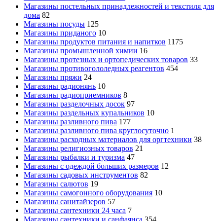
Магазины постельных принадлежностей и текстиля для
дома
82
Магазины посуды
125
Магазины приданого
10
Магазины продуктов питания и напитков
1175
Магазины промышленной химии
16
Магазины протезных и ортопедических товаров
33
Магазины противогололедных реагентов
454
Магазины пряжи
24
Магазины радионянь
10
Магазины радиоприемников
8
Магазины разделочных досок
97
Магазины раздельных купальников
10
Магазины разливного пива
177
Магазины разливного пива круглосуточно
1
Магазины расходных материалов для оргтехники
38
Магазины религиозных товаров
21
Магазины рыбалки и туризма
47
Магазины с одеждой больших размеров
12
Магазины садовых инструментов
82
Магазины салютов
19
Магазины самогонного оборудования
10
Магазины санитайзеров
57
Магазины сантехники 24 часа
7
Магазины сантехники и санфаянса
354