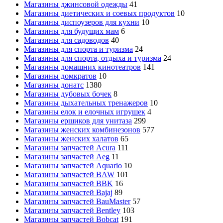
Магазины джинсовой одежды
41
Магазины диетических и соевых продуктов
10
Магазины диспоузеров для кухни
10
Магазины для будущих мам
6
Магазины для садоводов
40
Магазины для спорта и туризма
24
Магазины для спорта, отдыха и туризма
24
Магазины домашних кинотеатров
141
Магазины домкратов
10
Магазины донатс
1380
Магазины дубовых бочек
8
Магазины дыхательных тренажеров
10
Магазины елок и елочных игрушек
4
Магазины ершиков для унитаза
299
Магазины женских комбинезонов
577
Магазины женских халатов
65
Магазины запчастей Acura
111
Магазины запчастей Aeg
11
Магазины запчастей Aquario
10
Магазины запчастей BAW
101
Магазины запчастей BBK
16
Магазины запчастей Bajaj
89
Магазины запчастей BauMaster
57
Магазины запчастей Bentley
103
Магазины запчастей Bobcat
191