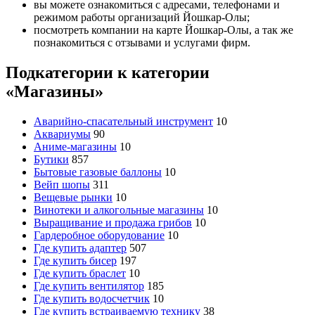
вы можете ознакомиться с адресами, телефонами и
режимом работы организаций Йошкар‑Олы;
посмотреть компании на карте Йошкар‑Олы, а так же
познакомиться с отзывами и услугами фирм.
Подкатегории к категории
«Магазины»
Аварийно-спасательный инструмент
10
Аквариумы
90
Аниме-магазины
10
Бутики
857
Бытовые газовые баллоны
10
Вейп шопы
311
Вещевые рынки
10
Винотеки и алкогольные магазины
10
Выращивание и продажа грибов
10
Гардеробное оборудование
10
Где купить адаптер
507
Где купить бисер
197
Где купить браслет
10
Где купить вентилятор
185
Где купить водосчетчик
10
Где купить встраиваемую технику
38