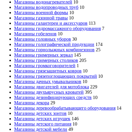
Магазины водонагревателей
10
Магазины водопроводных труб
10
Магазины военной формы
10
Магазины газонной травы
10
Магазины галантереи и аксессуаров
113
Магазины гидромассажного оборудования
7
Магазины гобеленов
10
Магазины головных уборов
30
Магазины голографической продукции
174
Магазины горнолыжных комбинезонов
25
Магазины гримерных зеркал
145
Магазины гримерных столиков
205
Магазины громкоговорителей
1
Магазины грязезащитных ковров
10
Магазины грязепоглощающих покрытий
10
Магазины дачных умывальников
10
Магазины двигателей для мотоблока
229
Магазины двухъярусных кроватей
395
Магазины дезинфицирующих средств
10
Магазины декора
29
Магазины деревообрабатывающего оборудования
14
Магазины детских зонтов
10
Магазины детских игрушек
146
Магазины детского питания
10
Магазины детской мебели
49