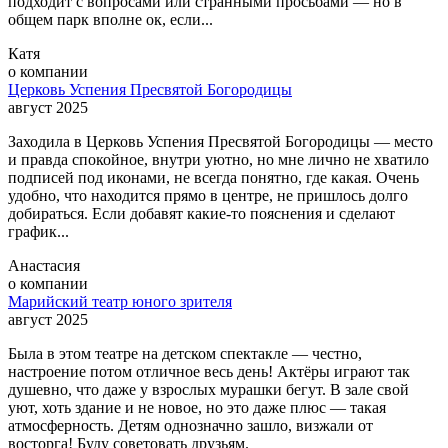
подходит с вопросами или странными просьбами — но в
общем парк вполне ок, если...
Катя
о компании
Церковь Успения Пресвятой Богородицы
август 2025
Заходила в Церковь Успения Пресвятой Богородицы — место
и правда спокойное, внутри уютно, но мне лично не хватило
подписей под иконами, не всегда понятно, где какая. Очень
удобно, что находится прямо в центре, не пришлось долго
добираться. Если добавят какие-то пояснения и сделают
график...
Анастасия
о компании
Марийский театр юного зрителя
август 2025
Была в этом театре на детском спектакле — честно,
настроение потом отличное весь день! Актёры играют так
душевно, что даже у взрослых мурашки бегут. В зале свой
уют, хоть здание и не новое, но это даже плюс — такая
атмосферность. Детям однозначно зашло, визжали от
восторга! Буду советовать друзьям.