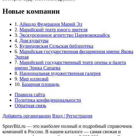
Новые компании
1.
Айкидо Федерация Марий Эл
2.
Марийский театр юного зрителя
3.
Экскурсионное агентство Царевококшайск
4.
Дом культуры
5.
Кузнецовская Сельская библиотека
6.
Марийская государственная филармония имени Якова
Эшпая
7.
Марийский государственный театр оперы и балета
имени Эрика Сапаева
8.
Национальная художественная галерея
9.
Мир иллюзий
10.
Базарная площадь
Правила сайта
Политика конфиденциальности
Обратная связь
Добавить организацию
Вход / Регистрация
SpravBiz.ru — это наиболее полный и подробный справочник
компаний в России. В нашем каталоге — самая свежая и