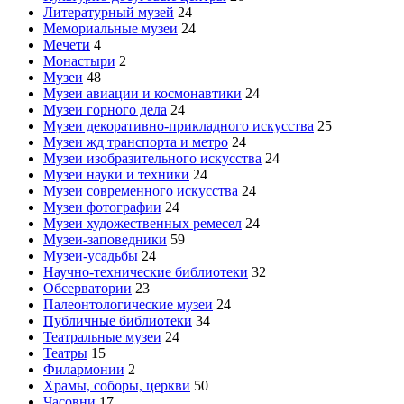
Литературный музей
24
Мемориальные музеи
24
Мечети
4
Монастыри
2
Музеи
48
Музеи авиации и космонавтики
24
Музеи горного дела
24
Музеи декоративно-прикладного искусства
25
Музеи жд транспорта и метро
24
Музеи изобразительного искусства
24
Музеи науки и техники
24
Музеи современного искусства
24
Музеи фотографии
24
Музеи художественных ремесел
24
Музеи-заповедники
59
Музеи-усадьбы
24
Научно-технические библиотеки
32
Обсерватории
23
Палеонтологические музеи
24
Публичные библиотеки
34
Театральные музеи
24
Театры
15
Филармонии
2
Храмы, соборы, церкви
50
Часовни
17