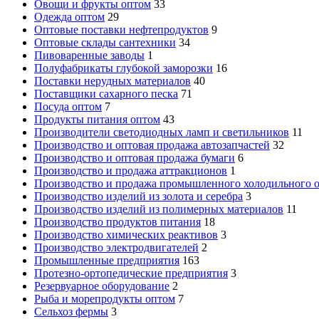
Овощи и фрукты оптом
33
Одежда оптом
29
Оптовые поставки нефтепродуктов
9
Оптовые склады сантехники
34
Пивоваренные заводы
1
Полуфабрикаты глубокой заморозки
16
Поставки нерудных материалов
40
Поставщики сахарного песка
71
Посуда оптом
7
Продукты питания оптом
43
Производители светодиодных ламп и светильников
11
Производство и оптовая продажа автозапчастей
32
Производство и оптовая продажа бумаги
6
Производство и продажа аттракционов
1
Производство и продажа промышленного холодильного 
Производство изделий из золота и серебра
3
Производство изделий из полимерных материалов
11
Производство продуктов питания
18
Производство химических реактивов
3
Производство электродвигателей
2
Промышленные предприятия
163
Протезно-ортопедические предприятия
3
Резервуарное оборудование
2
Рыба и морепродукты оптом
7
Сельхоз фермы
3