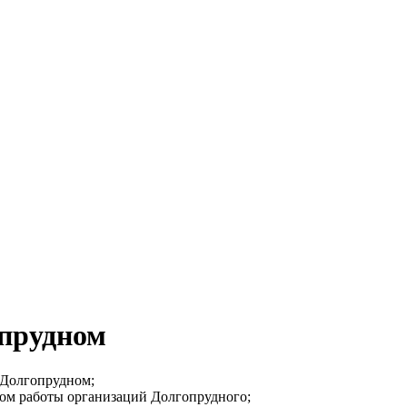
опрудном
в Долгопрудном;
мом работы организаций Долгопрудного;