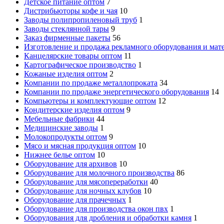
Детское питание оптом
7
Дистрибьюторы кофе и чая
10
Заводы полипропиленовый труб
1
Заводы стеклянной тары
9
Заказ фирменные пакеты
56
Изготовление и продажа рекламного оборудования и мат
Канцелярские товары оптом
11
Картографическое производство
1
Кожаные изделия оптом
2
Компании по продаже металлопроката
34
Компании по продаже энергетического оборудования
14
Компьютеры и комплектующие оптом
12
Кондитерские изделия оптом
9
Мебельные фабрики
44
Медицинские заводы
1
Молокопродукты оптом
9
Мясо и мясная продукция оптом
10
Нижнее белье оптом
10
Оборудование для архивов
10
Оборудование для молочного производства
86
Оборудование для мясопереработки
40
Оборудование для ночных клубов
10
Оборудование для прачечных
1
Оборудование для производства окон пвх
1
Оборудования для дробления и обработки камня
1