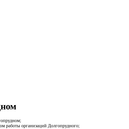
дном
гопрудном;
мом работы организаций Долгопрудного;