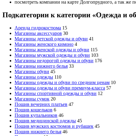
посмотреть компании на карте Долгопрудного, а так же п
Подкатегории к категории «Одежда и о
Аренда гидрокостюма
15
Магазины аксессуаров
30
Магазины детской одежды и обуви
41
Магазины женского кимоно
4
Магазины женской одежды и обуви
115
Магазины мужской одежды и обуви
103
Магазины недорогой одежды и обуви
176
Магазины нижнего белья
33
Магазины обуви
45
Магазины одежды
110
Магазины одежды и обуви по средним ценам
10
Магазины одежды и обуви премиум-класса
57
Магазины спортивной одежды и обуви
12
Магазины сумок
20
Пошив вечерних платьев
47
Пошив кошельков
6
Пошив купальников
46
Пошив медицинской одежды
45
Пошив мужских костюмов и рубашек
45
Пошив нижнего белья
46