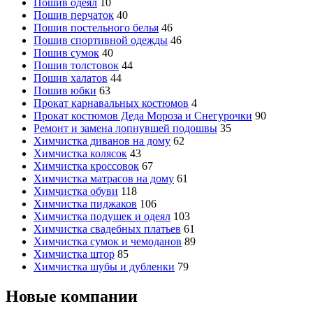
Пошив одеял
10
Пошив перчаток
40
Пошив постельного белья
46
Пошив спортивной одежды
46
Пошив сумок
40
Пошив толстовок
44
Пошив халатов
44
Пошив юбки
63
Прокат карнавальных костюмов
4
Прокат костюмов Деда Мороза и Снегурочки
90
Ремонт и замена лопнувшей подошвы
35
Химчистка диванов на дому
62
Химчистка колясок
43
Химчистка кроссовок
67
Химчистка матрасов на дому
61
Химчистка обуви
118
Химчистка пиджаков
106
Химчистка подушек и одеял
103
Химчистка свадебных платьев
61
Химчистка сумок и чемоданов
89
Химчистка штор
85
Химчистка шубы и дубленки
79
Новые компании