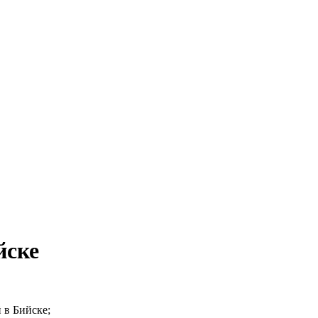
йске
 в Бийске;