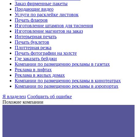
Заказ фирменные пакеты
Продающие видео
Услуги по расклейке листовок
Печать флаеров
Изготовление штампов для тиснения
Изготовление магнитов на заказ
Интерьерная печать
Печать буклетов
Плоттерная резка
Печать фотографии на холсте
Где заказать бейджи
Компании по размещению рекламы в газетах
Реклама в лифтах
Реклама в жилых домах
Компании по размещению рекламы в кинотеатрах
Компании по размещению рекламы в аэропортах
Я владелец
Сообщить об ошибке
Похожие компании