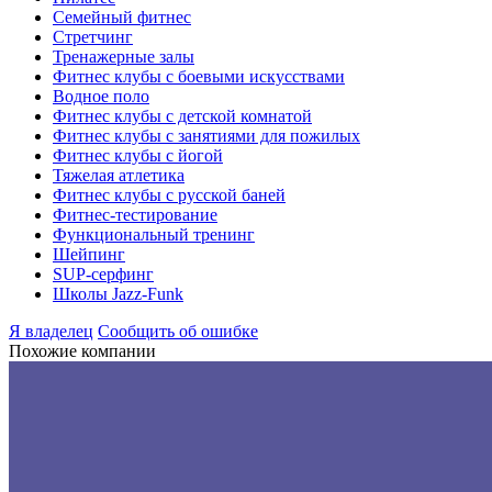
Семейный фитнес
Стретчинг
Тренажерные залы
Фитнес клубы с боевыми искусствами
Водное поло
Фитнес клубы с детской комнатой
Фитнес клубы с занятиями для пожилых
Фитнес клубы с йогой
Тяжелая атлетика
Фитнес клубы с русской баней
Фитнес-тестирование
Функциональный тренинг
Шейпинг
SUP-серфинг
Школы Jazz-Funk
Я владелец
Сообщить об ошибке
Похожие компании