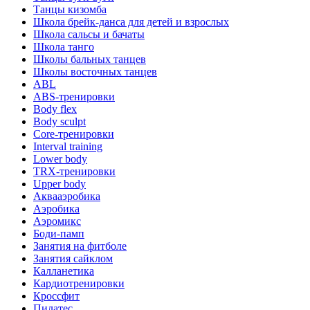
Танцы кизомба
Школа брейк-данса для детей и взрослых
Школа сальсы и бачаты
Школа танго
Школы бальных танцев
Школы восточных танцев
ABL
ABS-тренировки
Body flex
Body sculpt
Core-тренировки
Interval training
Lower body
TRX-тренировки
Upper body
Аквааэробика
Аэробика
Аэромикс
Боди-памп
Занятия на фитболе
Занятия сайклом
Калланетика
Кардиотренировки
Кроссфит
Пилатес