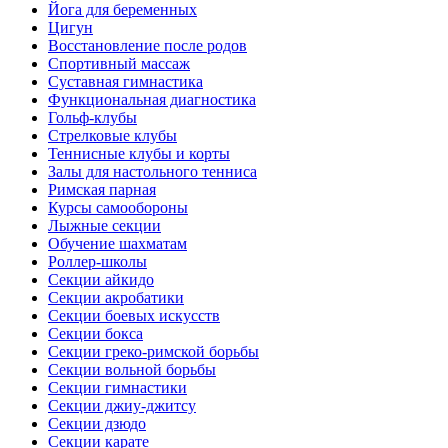
Йога для беременных
Цигун
Восстановление после родов
Спортивный массаж
Суставная гимнастика
Функциональная диагностика
Гольф-клубы
Стрелковые клубы
Теннисные клубы и корты
Залы для настольного тенниса
Римская парная
Курсы самообороны
Лыжные секции
Обучение шахматам
Роллер-школы
Секции айкидо
Секции акробатики
Секции боевых искусств
Секции бокса
Секции греко-римской борьбы
Секции вольной борьбы
Секции гимнастики
Секции джиу-джитсу
Секции дзюдо
Секции карате