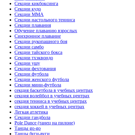
Секции кикбоксинга
Секции кудо
Секции ММА
Секции настольного тенниса
Секции плавания
Обучение плаванию взрослых
Синхронное плавание
Секции рукопашного боя
Секции самбо
Секции тайского бокса
Секции тхэквондо
Секции ушу
Секции фехтования
Секции футбола
Секции женского футбола
Секции мини-футбола
секция баскетбола в учебных центрах
секция волейбол в учебных центрах
секция тенниса в учебных центрах
секция хоккей в учебных центрах
Легкая атлетика
Секции гандбола
Pole Dance (танец на пилоне)
Танцы go-go
Танцы буги-вуги