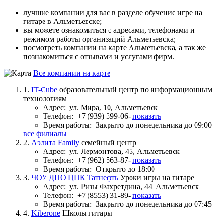
лучшие компании для вас в разделе обучение игре на
гитаре в Альметьевске;
вы можете ознакомиться с адресами, телефонами и
режимом работы организаций Альметьевска;
посмотреть компании на карте Альметьевска, а так же
познакомиться с отзывами и услугами фирм.
Все компании на карте
1.
IT-Cube
образовательный центр по информационным
технологиям
Адрес:
ул. Мира, 10, Альметьевск
Телефон:
+7 (939) 399-06-
показать
Время работы:
Закрыто до понедельника до 09:00
все филиалы
2.
Аэлита Family
семейный центр
Адрес:
ул. Лермонтова, 45, Альметьевск
Телефон:
+7 (962) 563-87-
показать
Время работы:
Открыто до 18:00
3.
ЧОУ ДПО ЦПК Татнефть
Уроки игры на гитаре
Адрес:
ул. Ризы Фахретдина, 44, Альметьевск
Телефон:
+7 (8553) 31-89-
показать
Время работы:
Закрыто до понедельника до 07:45
4.
Kiberone
Школы гитары