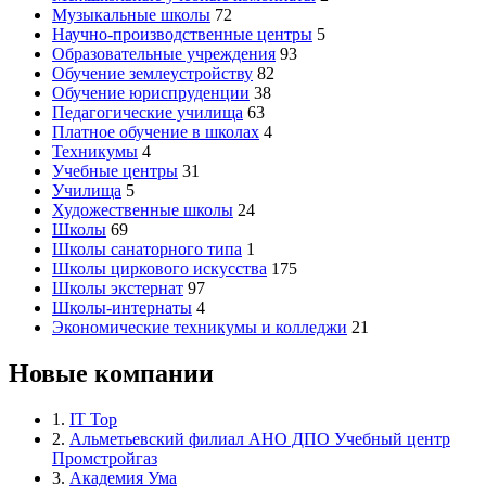
Музыкальные школы
72
Научно-производственные центры
5
Образовательные учреждения
93
Обучение землеустройству
82
Обучение юриспруденции
38
Педагогические училища
63
Платное обучение в школах
4
Техникумы
4
Учебные центры
31
Училища
5
Художественные школы
24
Школы
69
Школы санаторного типа
1
Школы циркового искусства
175
Школы экстернат
97
Школы-интернаты
4
Экономические техникумы и колледжи
21
Новые компании
1.
IT Top
2.
Альметьевский филиал АНО ДПО Учебный центр
Промстройгаз
3.
Академия Ума