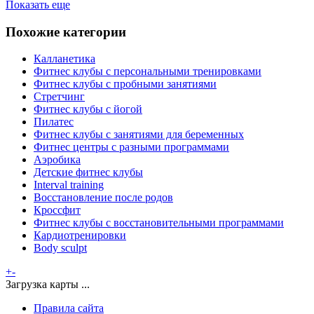
Показать еще
Похожие категории
Калланетика
Фитнес клубы с персональными тренировками
Фитнес клубы с пробными занятиями
Стретчинг
Фитнес клубы с йогой
Пилатес
Фитнес клубы с занятиями для беременных
Фитнес центры с разными программами
Аэробика
Детские фитнес клубы
Interval training
Восстановление после родов
Кроссфит
Фитнес клубы с восстановительными программами
Кардиотренировки
Body sculpt
+
-
Загрузка карты ...
Правила сайта