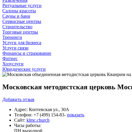
Развлечения
Ритуальные услуги
Салоны красоты
Сауны и бани
Сервисные центры
Строительство
Торговые центры
Тренинги
Услуги для бизнеса
Услуги связи
Финансы и страхование
Фитнес
Хозуслуги
Юридические услуги
Московская методистская церковь Мос
Добавить
отзыв
Адрес:
Коптевская ул., 30А
Телефон:
+7 (499) 154-83-
показать
Сайт:
klmc.church
Часы работы:
ПН
выходной