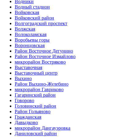
Водники
Водный стадион
Войковская
Войковский район
Волгоградский проспект
Волжская
Волоколамская
Воробьевы горы
Воронцовская
Район Восточное Дегунино
Район Восточное Измайлово
микрорайон Востряково
Выставочная
Выставочный центр
Выхино
Район Выхино-Жулебино
микрорайон Гавриково
Гагаринский район
Говорово
Головинский район
Район Гольяново
Гражданская
Давыдково
микрорайон Дангауэровка
Даниловский район