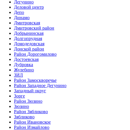
Дегунино
Деловой центр
Депо
Динамо
Дмитровская
Дмитровский район
Добрынинская
Долгопрудная
Домодедовская
Донской район
Район Дорогомилово
Достоевская
Дубровка
Жулебино
ЗИЛ
Район Замоскворечье
Район Западное Дегунино
Западный округ
Зорге
Район Зюзино
Зюзино
Район Зябликово
Зябликово
Район Ивановское
Район Измайлово