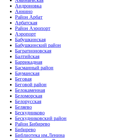
Аминьевская
Андроновка
Аннино
Район Арбат
Арбатская
Район Аэропорт
Аэропорт
Бабушкинская
Бабушкинский район
Багратионовская
Балтийская
Баррикадная
Басманный район
Бауманская
Беговая
Беговой район
Белокаменная
Беломорская
Белорусская
Беляево
Бескудниково
Бескудниковский район
Район Бибирево
Бибирево
Библиотека им.Ленина