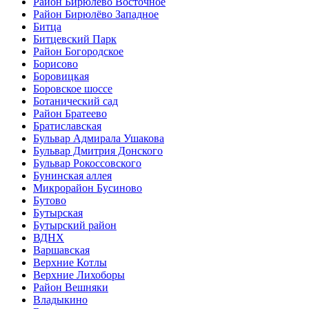
Район Бирюлёво Восточное
Район Бирюлёво Западное
Битца
Битцевский Парк
Район Богородское
Борисово
Боровицкая
Боровское шоссе
Ботанический сад
Район Братеево
Братиславская
Бульвар Адмирала Ушакова
Бульвар Дмитрия Донского
Бульвар Рокоссовского
Бунинская аллея
Микрорайон Бусиново
Бутово
Бутырская
Бутырский район
ВДНХ
Варшавская
Верхние Котлы
Верхние Лихоборы
Район Вешняки
Владыкино