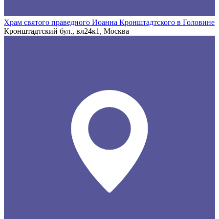
Храм святого праведного Иоанна Кронштадтского в Головине
Кронштадтский бул., вл24к1, Москва