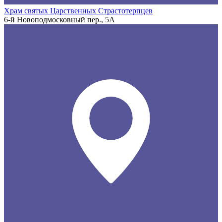
Храм святых Царственных Страстотерпцев
6-й Новоподмосковный пер., 5А