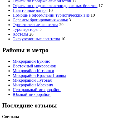
Офисы по продаже авиабилетов
17
Офисы по продаже железнодорожных билетов
17
Палаточные лагеря
10
Помощь в оформлении туристических виз
10
Сервисы бронирования жилья
3
Туристические агентства
29
Туроператоры
5
Хостелы
26
Экскурсионные агентства
10
Районы и метро
Микрорайон Букино
Восточный микрорайон
Микрорайон Катюшки
Микрорайон Красная Поляна
Микрорайон Луговая
Микрорайон Москвич
Центральный микрорайон
Южный микрорайон
Последние отзывы
Светлана