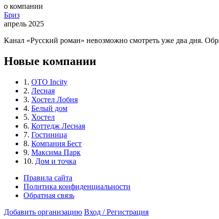
о компании
Бриз
апрель 2025
Канал «Русский роман» невозможно смотреть уже два дня. Обр
Новые компании
1.
ОТО Incity
2.
Лесная
3.
Хостел Лобня
4.
Белый дом
5.
Хостел
6.
Коттедж Лесная
7.
Гостиница
8.
Компания Бест
9.
Максима Парк
10.
Дом и точка
Правила сайта
Политика конфиденциальности
Обратная связь
Добавить организацию
Вход / Регистрация