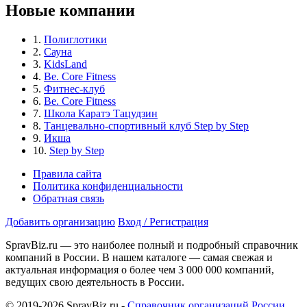
Новые компании
1.
Полиглотики
2.
Сауна
3.
KidsLand
4.
Be. Core Fitness
5.
Фитнес-клуб
6.
Be. Core Fitness
7.
Школа Каратэ Тацудзин
8.
Танцевально-спортивный клуб Step by Step
9.
Икша
10.
Step by Step
Правила сайта
Политика конфиденциальности
Обратная связь
Добавить организацию
Вход / Регистрация
SpravBiz.ru — это наиболее полный и подробный справочник
компаний в России. В нашем каталоге — самая свежая и
актуальная информация о более чем 3 000 000 компаний,
ведущих свою деятельность в России.
© 2019-2026 SpravBiz.ru -
Справочник организаций России