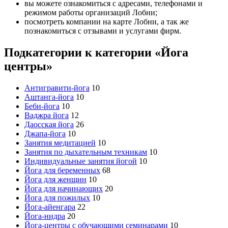
вы можете ознакомиться с адресами, телефонами и
режимом работы организаций Лобни;
посмотреть компании на карте Лобни, а так же
познакомиться с отзывами и услугами фирм.
Подкатегории к категории «Йога
центры»
Антигравити-йога
10
Аштанга-йога
10
Беби-йога
10
Ваджра йога
12
Даосская йога
26
Джапа-йога
10
Занятия медитацией
10
Занятия по дыхательным техникам
10
Индивидуальные занятия йогой
10
Йога для беременных
68
Йога для женщин
10
Йога для начинающих
20
Йога для пожилых
10
Йога-айенгара
22
Йога-нидра
20
Йога-центры с обучающими семинарами
10