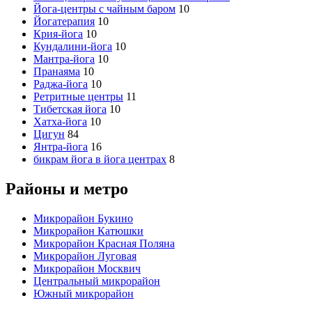
Йога-центры с чайным баром
10
Йогатерапия
10
Крия-йога
10
Кундалини-йога
10
Мантра-йога
10
Пранаяма
10
Раджа-йога
10
Ретритные центры
11
Тибетская йога
10
Хатха-йога
10
Цигун
84
Янтра-йога
16
бикрам йога в йога центрах
8
Районы и метро
Микрорайон Букино
Микрорайон Катюшки
Микрорайон Красная Поляна
Микрорайон Луговая
Микрорайон Москвич
Центральный микрорайон
Южный микрорайон