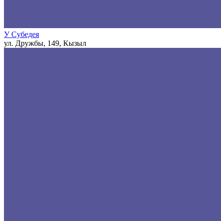
У Субедея
ул. Дружбы, 149, Кызыл