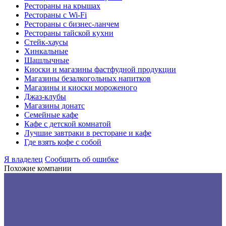
Рестораны на крышах
Рестораны с Wi-Fi
Рестораны с бизнес-ланчем
Рестораны тайской кухни
Стейк-хаусы
Хинкальные
Шашлычные
Киоски и магазины фастфудной продукции
Магазины безалкогольных напитков
Магазины и киоски мороженого
Джаз-клубы
Магазины донатс
Семейные кафе
Кафе с детской комнатой
Лучшие завтраки в ресторане и кафе
Где взять кофе с собой
Я владелец
Сообщить об ошибке
Похожие компании