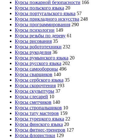
Курсы пожарной безопасности
166
Курсы польского языка
20
Курсы португальского языка
57
Курсы прикладного искусства
248
Курсы программирования
290
Курсы психологии
149
Курсы резьбы по дереву
61
Курсы рисования
35
Курсы робототехники
232
Курсы рукоделия
36
Курсы румынского языка
20
Курсы русского языка
202
Курсы самообороны
496
Курсы сварщиков
140
Курсы сербского языка
35
Курсы скорочтения
193
Курсы скульптуры
37
Курсы слесарей
10
Курсы сметчиков
140
Курсы стропальщиков
10
Курсы тату мастеров
159
Курсы турецкого языка
22
Курсы финского языка
20
Курсы фитнес-тренеров
127
Курсы флористики
129