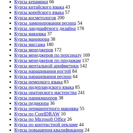
Курсы керамики
66
Курсы китайского языка
43
Курсы корейского языка
57
Курсы косметологов
200
Курсы ламинирования ресниц
54
Курсы ландшафтного дизайна
178
Курсы макияжа
37
Курсы маникюра
38
Курсы массажа
180
Курсы менеджеров
172
Курсы менеджеров по персоналу
169
Курсы менеджеров по продажам
137
Курсы ментальной арифметики
142
Курсы наращивания ногтей
84
Курсы наращивания ресниц
64
Курсы немецкого языка
83
Курсы нидерландского языка
85
Курсы ораторского мастерства
241
Курсы парикмахеров
38
Курсы педикюра
36
Курсы перманентного макияжа
55
Курсы по CorelDRAW
10
Курсы по Microsoft Office
26
Курсы по контекстной рекламе
44
Курсы повышения квалификации
24