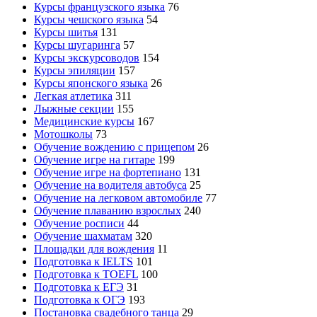
Курсы французского языка
76
Курсы чешского языка
54
Курсы шитья
131
Курсы шугаринга
57
Курсы экскурсоводов
154
Курсы эпиляции
157
Курсы японского языка
26
Легкая атлетика
311
Лыжные секции
155
Медицинские курсы
167
Мотошколы
73
Обучение вождению с прицепом
26
Обучение игре на гитаре
199
Обучение игре на фортепиано
131
Обучение на водителя автобуса
25
Обучение на легковом автомобиле
77
Обучение плаванию взрослых
240
Обучение росписи
44
Обучение шахматам
320
Площадки для вождения
11
Подготовка к IELTS
101
Подготовка к TOEFL
100
Подготовка к ЕГЭ
31
Подготовка к ОГЭ
193
Постановка свадебного танца
29