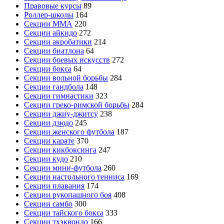
Правовые курсы
89
Роллер-школы
164
Секции ММА
220
Секции айкидо
272
Секции акробатики
214
Секции биатлона
64
Секции боевых искусств
272
Секции бокса
64
Секции вольной борьбы
284
Секции гандбола
148
Секции гимнастики
323
Секции греко-римской борьбы
284
Секции джиу-джитсу
238
Секции дзюдо
245
Секции женского футбола
187
Секции карате
370
Секции кикбоксинга
247
Секции кудо
210
Секции мини-футбола
260
Секции настольного тенниса
169
Секции плавания
174
Секции рукопашного боя
408
Секции самбо
300
Секции тайского бокса
333
Секции тхэквондо
166