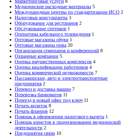
Маркетинговые услуги
8
Медицинские расходные материалы
5
Международные центры по стандартизации ИСО
2
Налоговые консультанты
3
Оборудование для ресторанов
2
Обслуживание септиков
1
Операторы кабельного телевидения
1
Оптовые магазины обуви
1
Оптовые магазины пива
20
Организация семинаров и конференций
8
Охранные компании
5
Оценка имущественных комплексов
4
Оценка квалификации работников
4
Оценка коммерческой недвижимости
7
Пассажирские, авто и электротранспортные
предприятия
2
Перевоз и доставка машин
7
Перевозка банкоматов
11
Переезд в новый офис под ключ
11
Печать визиток
8
Печать флаеров
12
Помощь в оформлении налогового вычета
1
Помощь юристов в лицензировании медицинской
деятельности
2
Предприятия связи
10