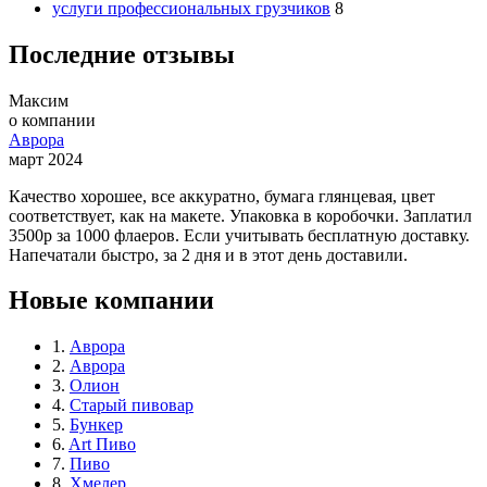
услуги профессиональных грузчиков
8
Последние отзывы
Максим
о компании
Аврора
март 2024
Качество хорошее, все аккуратно, бумага глянцевая, цвет
соответствует, как на макете. Упаковка в коробочки. Заплатил
3500р за 1000 флаеров. Если учитывать бесплатную доставку.
Напечатали быстро, за 2 дня и в этот день доставили.
Новые компании
1.
Аврора
2.
Аврора
3.
Олион
4.
Старый пивовар
5.
Бункер
6.
Art Пиво
7.
Пиво
8.
Хмелер