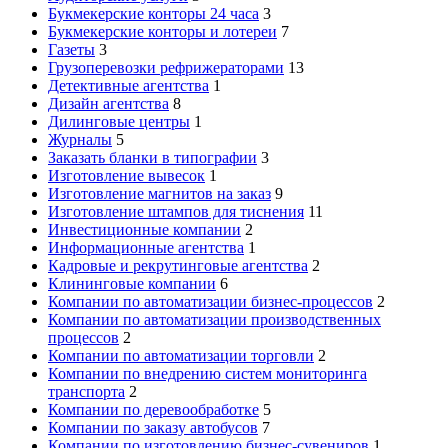
Букмекерские конторы 24 часа
3
Букмекерские конторы и лотереи
7
Газеты
3
Грузоперевозки рефрижераторами
13
Детективные агентства
1
Дизайн агентства
8
Дилинговые центры
1
Журналы
5
Заказать бланки в типографии
3
Изготовление вывесок
1
Изготовление магнитов на заказ
9
Изготовление штампов для тиснения
11
Инвестиционные компании
2
Информационные агентства
1
Кадровые и рекрутинговые агентства
2
Клининговые компании
6
Компании по автоматизации бизнес-процессов
2
Компании по автоматизации производственных
процессов
2
Компании по автоматизации торговли
2
Компании по внедрению систем мониторинга
транспорта
2
Компании по деревообработке
5
Компании по заказу автобусов
7
Компании по изготовлению бизнес-сувениров
1