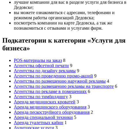
лучшие компании для вас в разделе услуги для бизнеса в
Дедовске;
вы можете ознакомиться с адресами, телефонами и
режимом работы организаций Дедовска;
посмотреть компании на карте Дедовска, а так же
познакомиться с отзывами и услугами фирм.
Подкатегории к категории «Услуги для
бизнеса»
POS-материалы на заказ
8
Агентства офсетной печати
9
Агентства по дизайну рекламы
9
Агентства по проведению промо-акций
9
Агентства по размещению наружной рекламы
4
Агентства по размещению рекламы на транспорте
6
Агентства по рекламе в помещениях
6
Агентства по тимбилдингу
3
Аренда медицинских кроватей
3
Аренда медицинского оборудования
3
Аренда пескоструйного оборудования
2
Аренда специальной техники
5
Аренда туалетных кабин
1
Аудиторские услуги
3