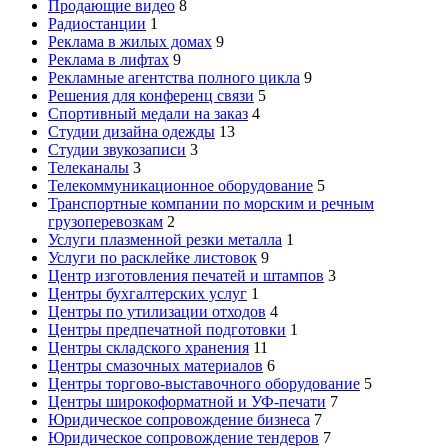
Продающие видео
8
Радиостанции
1
Реклама в жилых домах
9
Реклама в лифтах
9
Рекламные агентства полного цикла
9
Решения для конференц связи
5
Спортивный медали на заказ
4
Студии дизайна одежды
13
Студии звукозаписи
3
Телеканалы
3
Телекоммуникационное оборудование
5
Транспортные компании по морским и речным
грузоперевозкам
2
Услуги плазменной резки металла
1
Услуги по расклейке листовок
9
Центр изготовления печатей и штампов
3
Центры бухгалтерских услуг
1
Центры по утилизации отходов
4
Центры предпечатной подготовки
1
Центры складского хранения
11
Центры смазочных материалов
6
Центры торгово-выставочного оборудование
5
Центры широкоформатной и УФ-печати
7
Юридическое сопровождение бизнеса
7
Юридическое сопровождение тендеров
7