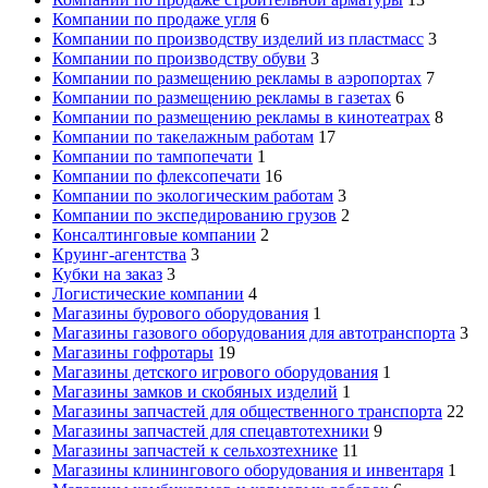
Компании по продаже угля
6
Компании по производству изделий из пластмасс
3
Компании по производству обуви
3
Компании по размещению рекламы в аэропортах
7
Компании по размещению рекламы в газетах
6
Компании по размещению рекламы в кинотеатрах
8
Компании по такелажным работам
17
Компании по тампопечати
1
Компании по флексопечати
16
Компании по экологическим работам
3
Компании по экспедированию грузов
2
Консалтинговые компании
2
Круинг-агентства
3
Кубки на заказ
3
Логистические компании
4
Магазины бурового оборудования
1
Магазины газового оборудования для автотранспорта
3
Магазины гофротары
19
Магазины детского игрового оборудования
1
Магазины замков и скобяных изделий
1
Магазины запчастей для общественного транспорта
22
Магазины запчастей для спецавтотехники
9
Магазины запчастей к сельхозтехнике
11
Магазины клинингового оборудования и инвентаря
1