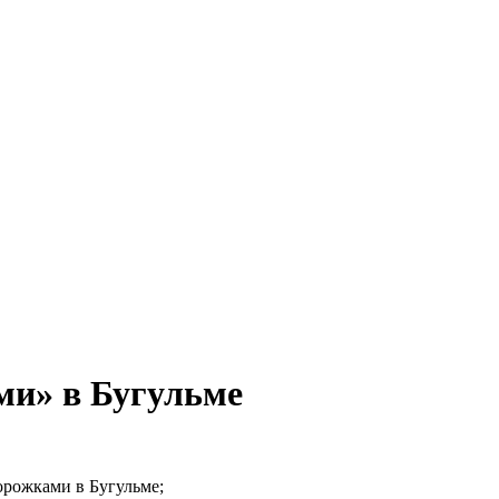
ми» в Бугульме
орожками в Бугульме;