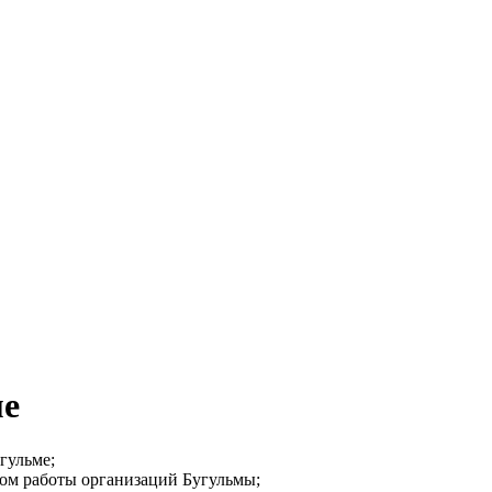
ме
гульме;
мом работы организаций Бугульмы;