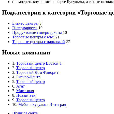
посмотреть компании на карте Бугульмы, а так же познак
Подкатегории к категории «Торговые ц
Бизнес-центры
5
Гипермаркеты
10
Продуктовые гипермаркеты
10
Торговые центры с wi-fi
21
Торговые центры с парковкой
27
Новые компании
1.
Торговый центр Восток-Т
2.
Торговый центр
3.
Торговый Дом Фаворит
4.
Бизнес-Центр
5.
Торговый центр
6.
Агат
7.
Мир тюля
8.
Новый век
9.
Торговый центр
10.
Мебель Бугульма Интеграл
Правила сайта