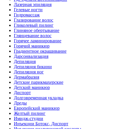
Лазерная эпиляция
Гелевые ногти
Гидромассаж
Глазирование волос
Гликолевый пилинг
Глиняное обертывание
Глянцевание волос
Горячее ламинирование
Горячий маникюр
Градиентное окрашивание
Дарсонвализация
Депиляция
Депиляция бикини
Депиляция ног
Дермабразия
Детские парикмахерские
Детский маникюр
Диспорт
Долговременная укладка
Дреды
Европейский маникюр
Желтый пилинг
Имидж-студии
Инъекции Ботокс, Диспорт
Инъекции гиалуроновой кислоты