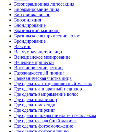
Безоперационная липосакция
Биоармирование лица
Биозавивка волос
Биоэпиляция
Блондирование
Бразильский маникюр
Бразильское выпрямление волос
Брондирование
Ваксинг
Вакуумная чистка лица
Венецианское мелирование
Вечерние прически
Восстановление ресниц
Газожидкостный пилинг
Гальваническая чистка лица
Где сделать антицеллюлитный массаж
Где сделать аппаратный педикюр
Где сделать выпрямление волос
Где сделать маникюр
Где сделать мехенди
Где сделать пирсинг
Где сделать покрытие ногтей гель-лаком
Где сделать свадебный макияж
Где сделать фотоомоложение
Где сделать фотоэпиляцию