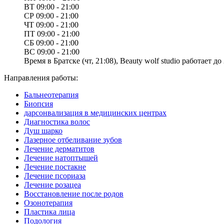
ВТ
09:00 - 21:00
СР
09:00 - 21:00
ЧТ
09:00 - 21:00
ПТ
09:00 - 21:00
СБ
09:00 - 21:00
ВС
09:00 - 21:00
Время в Братске (чт, 21:08), Beauty wolf studio работает до 
Направления работы:
Бальнеотерапия
Биопсия
дарсонвализация в медицинских центрах
Диагностика волос
Душ шарко
Лазерное отбеливание зубов
Лечение дерматитов
Лечение натоптышей
Лечение постакне
Лечение псориаза
Лечение розацеа
Восстановление после родов
Озонотерапия
Пластика лица
Подология