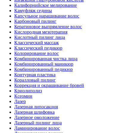
Калифорнийское мелирование
Камуфляж седины
Капсульное наращивание волос
Карбоновый пилинг
Кератиновое выпрямление волос
Кислородная мезотерапия
Кислотный пилинг лица
Классический массаж
Классический педикюр
Колорирование волос
Комбинированная чистка лица
Комбинированный маникюр
Комбинированный педикюр
Контурная пластика
Коралловый пилинг
Коррекция и окрашивание бровей
Криолиполиз
Ксеомин
Лазер
Лазерная липосакция
Лазерная шлифовка
Лазерное омоложение
Лазерный пилинг лица
Ламинирование волос