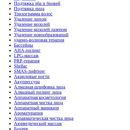
Подтяжка лба и бровей
Подтяжка лица
Трихограмма волос
Удаление липом
Удаление мозолей
Удаление мозолей лазером
Удаление новообразований
ударно-волновая терапия
Бассейны
AHA-пилинг
LPG-массаж
PRP-терапия
Shellac
SMAS-лифтинг
Акриловые ногти
Акупрессура
Алмазная шлифовка лица
Алмазный пилинг лица
Аппаратная косметология
Аппаратная чистка лица
Аппаратный маникюр
Ароматерапия
Атравматическая чистка лица
Аюрведический массаж
Балаяж