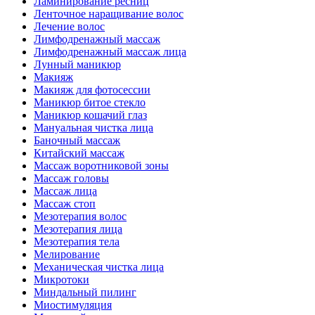
Ламинирование ресниц
Ленточное наращивание волос
Лечение волос
Лимфодренажный массаж
Лимфодренажный массаж лица
Лунный маникюр
Макияж
Макияж для фотосессии
Маникюр битое стекло
Маникюр кошачий глаз
Мануальная чистка лица
Баночный массаж
Китайский массаж
Массаж воротниковой зоны
Массаж головы
Массаж лица
Массаж стоп
Мезотерапия волос
Мезотерапия лица
Мезотерапия тела
Мелирование
Механическая чистка лица
Микротоки
Миндальный пилинг
Миостимуляция