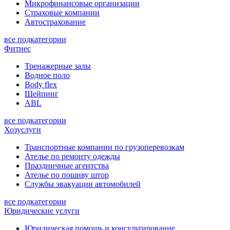
Микрофинансовые организации
Страховые компании
Автострахование
все подкатегории
Фитнес
Тренажерные залы
Водное поло
Body flex
Шейпинг
ABL
все подкатегории
Хозуслуги
Транспортные компании по грузоперевозкам
Ателье по ремонту одежды
Праздничные агентства
Ателье по пошиву штор
Службы эвакуации автомобилей
все подкатегории
Юридические услуги
Юридическая помощь и консультирование