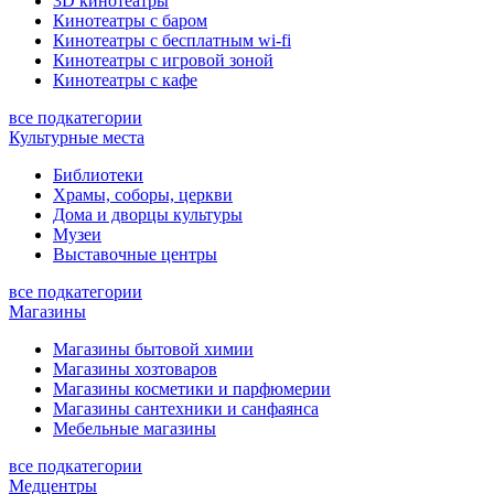
3D кинотеатры
Кинотеатры с баром
Кинотеатры с бесплатным wi-fi
Кинотеатры с игровой зоной
Кинотеатры с кафе
все подкатегории
Культурные места
Библиотеки
Храмы, соборы, церкви
Дома и дворцы культуры
Музеи
Выставочные центры
все подкатегории
Магазины
Магазины бытовой химии
Магазины хозтоваров
Магазины косметики и парфюмерии
Магазины сантехники и санфаянса
Мебельные магазины
все подкатегории
Медцентры